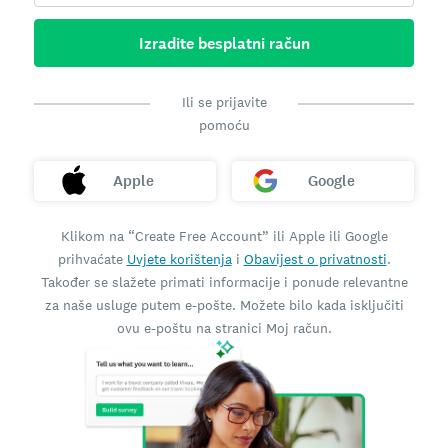
Izradite besplatni račun
Ili se prijavite
pomoću
Apple
Google
Klikom na “Create Free Account” ili Apple ili Google
prihvaćate
Uvjete korištenja
i
Obavijest o privatnosti
.
Također se slažete primati informacije i ponude relevantne
za naše usluge putem e-pošte. Možete bilo kada isključiti
ovu e-poštu na stranici Moj račun.