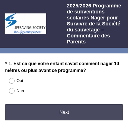
2025/2026 Programme
de subventions
scolaires Nager pour
Survivre de la Société
du sauvetage –
Commentaire des
Parents
Question
*
1
.
Est-ce que votre enfant savait comment nager 10
(
mètres ou plus avant ce programme?
Title
R
Oui
e
Non
q
u
i
r
Next
e
d