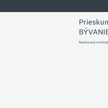
Prieskum
BÝVANI
Realizovaný kontinuál