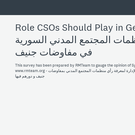
Role CSOs Should Play in الدور
ظمات المجتمع المدني السورية
في مفاوضات جنيف
This survey has been prepared by RMTeam to gauge the opinion of Syri
www.rmteam.org - تم تنفيذ هذا الإستطلاع من قبل مجموعة البحث و الإدارة لمعرفة رأي منظمات المجتمع المدني بمفاوضات
جنيف و دورهم فيها