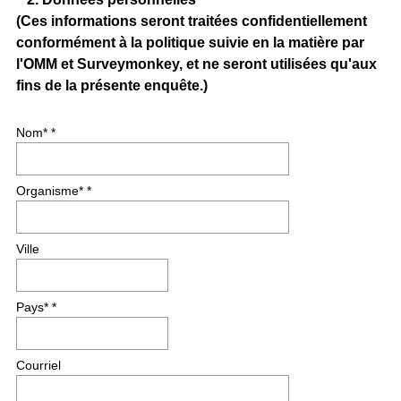
Question
i
(Ces informations seront traitées confidentiellement
Title
r
conformément à la politique suivie en la matière par
e
l'OMM et Surveymonkey, et ne seront utilisées qu'aux
d
fins de la présente enquête.)
.
)
(
Nom* *
R
e
Organisme* *
q
u
i
Ville
r
e
d
Pays* *
.
)
Courriel