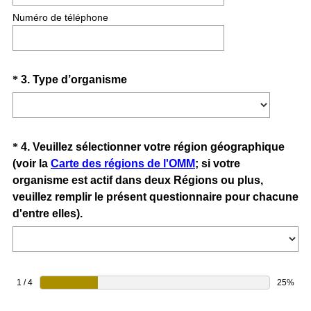
Numéro de téléphone
Question
(
*
3
.
Type d’organisme
R
Title
e
q
u
Question
*
4
.
Veuillez sélectionner votre région géographique
i
(voir la
Carte des régions de l'OMM
; si votre
Title
r
organisme est actif dans deux Régions ou plus,
e
veuillez remplir le présent questionnaire pour chacune
d
(
d'entre elles).
.
R
)
e
q
u
1 / 4
25%
i