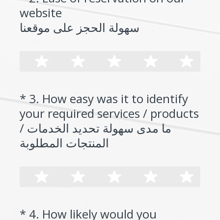
website
Title
(
سهولة الحجز على موقعنا
R
e
q
u
*
3
.
How easy was it to identify
Question
i
your required services / products
Title
r
ما مدى سهولة تحديد الخدمات /
e
(
المنتجات المطلوبة
d
R
.
e
)
q
u
*
4
.
How likely would you
Question
i