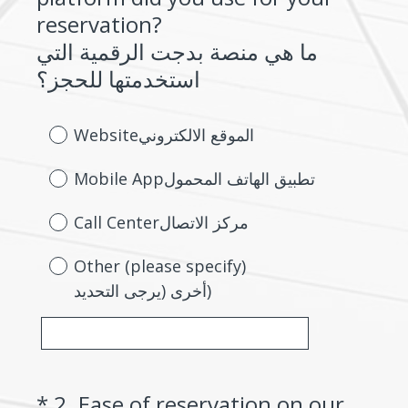
reservation?
ما هي منصة بدجت الرقمية التي
(
استخدمتها للحجز؟
R
e
Websiteالموقع الالكتروني
q
Mobile Appتطبيق الهاتف المحمول
u
i
Call Centerمركز الاتصال
r
e
Other (please specify)
أخرى (يرجى التحديد)
d
.
)
*
2
.
Ease of reservation on our
Question