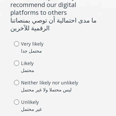
recommend our digital
Title
r
platforms to others
e
ما مدى احتمالية أن توصي بمنصاتنا
d
(
الرقمية للآخرين
.
R
)
e
Very likely
q
محتمل جدا
u
Likely
i
محتمل
r
e
Neither likely nor unlikely
d
ليس محتملا ولا غير محتمل
.
Unlikely
)
غير محتمل