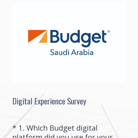
Digital Experience Survey
*
1
.
Which Budget digital
Question
platform did you use for your
Title