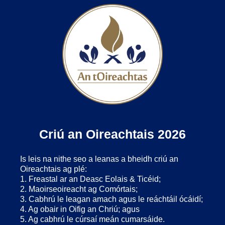
Criú an Oireachtais 2026
Is leis na nithe seo a leanas a bheidh criú an
Oireachtais ag plé:
1. Freastal ar an Deasc Eolais & Ticéid;
2. Maoirseoireacht ag Comórtais;
3. Cabhrú le leagan amach agus le reáchtáil ócáidí;
4. Ag obair in Oifig an Chriú; agus
5. Ag cabhrú le cúrsaí meán cumarsáide.