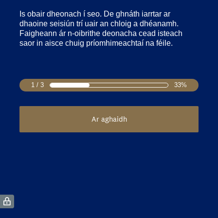
Is obair dheonach í seo. De ghnáth iarrtar ar
dhaoine seisiún trí uair an chloig a dhéanamh.
Faigheann ár n-oibrithe deonacha cead isteach
saor in aisce chuig príomhimeachtaí na féile.
1 / 3
33%
Ar aghaidh
(