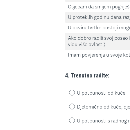
Osjećam da smijem pogriješi
U proteklih godinu dana ra
U okviru tvrtke postoji mog
Ako dobro radiš svoj posao 
vidu više ovlasti).
Imam povjerenja u svoje kol
4
.
Trenutno radite:
Question
Title
U potpunosti od kuće
Djelomično od kuće, dj
U potpunosti s radnog 