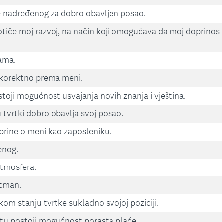
 nadređenog za dobro obavljen posao.
otiče moj razvoj, na način koji omogućava da moj doprinos
ama.
u korektno prema meni.
ji mogućnost usvajanja novih znanja i vještina.
tvrtki dobro obavlja svoj posao.
rine o meni kao zaposleniku.
enog.
atmosfera.
etman.
kom stanju tvrtke sukladno svojoj poziciji.
u postoji mogućnost porasta plaće.