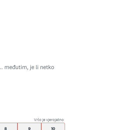
.. međutim, je li netko
Vrlo je vjerojatno
8
9
10