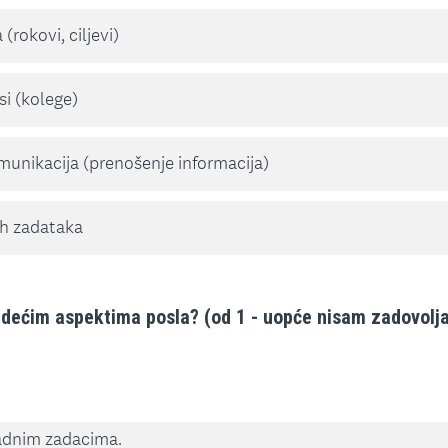
(rokovi, ciljevi)
i (kolege)
unikacija (prenošenje informacija)
ih zadataka
jedećim aspektima posla? (od 1 - uopće nisam zadovolja
radnim zadacima.