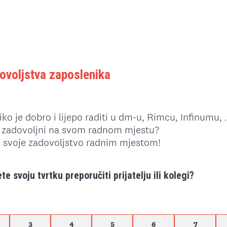
ovoljstva zaposlenika
o je dobro i lijepo raditi u dm-u, Rimcu, Infinumu, .
e zadovoljni na svom radnom mjestu?
ti svoje zadovoljstvo radnim mjestom!
te svoju tvrtku preporučiti prijatelju ili kolegi?
3
4
5
6
7