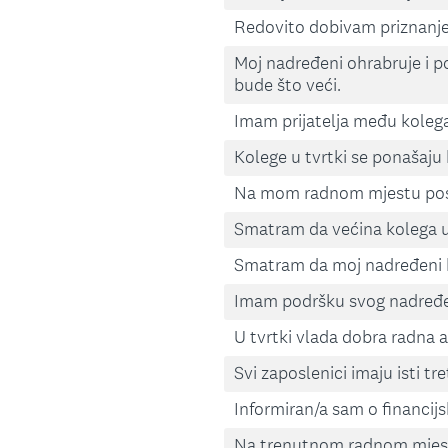
Redovito dobivam priznanje
Moj nadređeni ohrabruje i p
bude što veći.
Imam prijatelja među koleg
Kolege u tvrtki se ponašaj
Na mom radnom mjestu posto
Smatram da većina kolega u 
Smatram da moj nadređeni b
Imam podršku svog nadređ
U tvrtki vlada dobra radna 
Svi zaposlenici imaju isti tr
Informiran/a sam o financijs
Na trenutnom radnom mjest