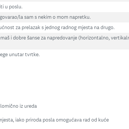
ti u poslu.
zgovarao/la sam s nekim o mom napretku.
ućnost za prelazak s jednog radnog mjesta na drugo.
imaš i dobre šanse za napredovanje (horizontalno, vertikal
ege unutar tvrtke.
elomično iz ureda
mjesta, iako priroda posla omogućava rad od kuće