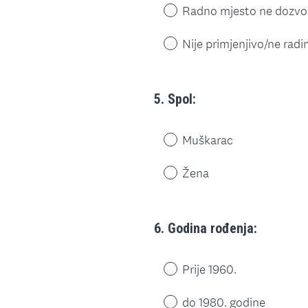
Radno mjesto ne dozvol
Nije primjenjivo/ne rad
5
.
Spol:
Question
Title
Muškarac
Žena
6
.
Godina rođenja:
Question
Title
Prije 1960.
do 1980. godine