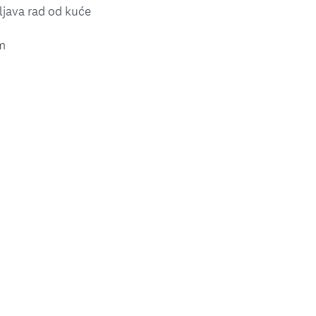
java rad od kuće
im