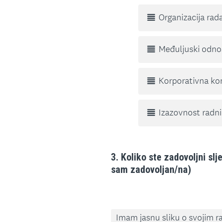
Organizacija rada 
Međuljuski odnos
Korporativna kom
Izazovnost radn
3
.
Koliko ste zadovoljni sl
Question
sam zadovoljan/na)
Title
Imam jasnu sliku o svojim 