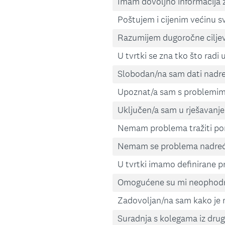
Imam dovoljno informacija z
Poštujem i cijenim većinu sv
Razumijem dugoročne ciljeve 
U tvrtki se zna tko što radi 
Slobodan/na sam dati nadr
Upoznat/a sam s problemima 
Uključen/a sam u rješavanje 
Nemam problema tražiti p
Nemam se problema nadređe
U tvrtki imamo definirane pr
Omogućene su mi neophodne 
Zadovoljan/na sam kako je m
Suradnja s kolegama iz drug