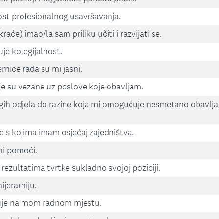
st profesionalnog usavršavanja.
raće) imao/la sam priliku učiti i razvijati se.
je kolegijalnost.
ernice rada su mi jasni.
e su vezane uz poslove koje obavljam.
ih odjela do razine koja mi omogućuje nesmetano obavlja
e s kojima imam osjećaj zajedništva.
ni pomoći.
ezultatima tvrtke sukladno svojoj poziciji.
ijerarhiju.
uje na mom radnom mjestu.