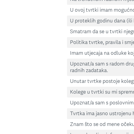
U ovoj tvrtki imam mogućno
U proteklih godinu dana (ili k
Smatram da se u tvrtki njegu
Politika tvrtke, pravila i smj
Imam utjecaja na odluke koj
Upoznat/a sam s radom drug
radnih zadataka.
Unutar tvrtke postoje koleg
Kolege u tvrtki su mi sprem
Upoznat/a sam s poslovnim r
Tvrtka ima jasno ustrojenu h
Znam što se od mene oček