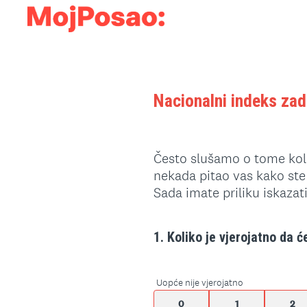
Nacionalni indeks zad
Često slušamo o tome kolik
nekada pitao vas kako st
Sada imate priliku iskaza
1
.
Koliko je vjerojatno da će
Question
Title
Uopće nije vjerojatno
0
1
2