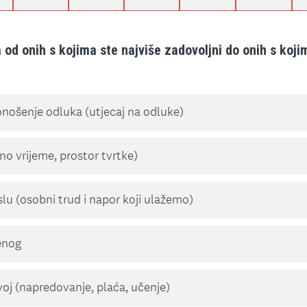
 od onih s kojima ste najviše zadovoljni do onih s koj
nošenje odluka (utjecaj na odluke)
no vrijeme, prostor tvrtke)
u (osobni trud i napor koji ulažemo)
enog
voj (napredovanje, plaća, učenje)