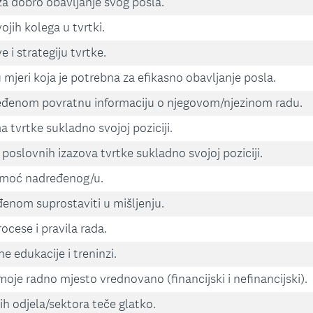
a dobro obavljanje svog posla.
ojih kolega u tvrtki.
i strategiju tvrtke.
u mjeri koja je potrebna za efikasno obavljanje posla.
eđenom povratnu informaciju o njegovom/njezinom radu.
tvrtke sukladno svojoj poziciji.
poslovnih izazova tvrtke sukladno svojoj poziciji.
omoć nadređenog/u.
nom suprostaviti u mišljenju.
ocese i pravila rada.
edukacije i treninzi.
oje radno mjesto vrednovano (financijski i nefinancijski).
ih odjela/sektora teče glatko.