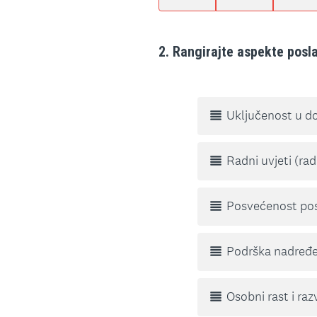
2
.
Rangirajte aspekte posla
Question
Title
Uključenost u do
Radni uvjeti (rad
Posvećenost posl
Podrška nadređ
Osobni rast i raz