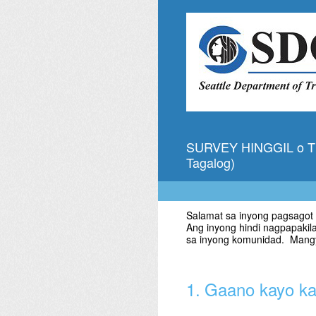
Skip
to
content
SURVEY HINGGIL o T
Tagalog)
Salamat sa inyong pagsagot 
Ang inyong hindi nagpapaki
sa inyong komunidad. Mangy
1
.
Gaano kayo ka