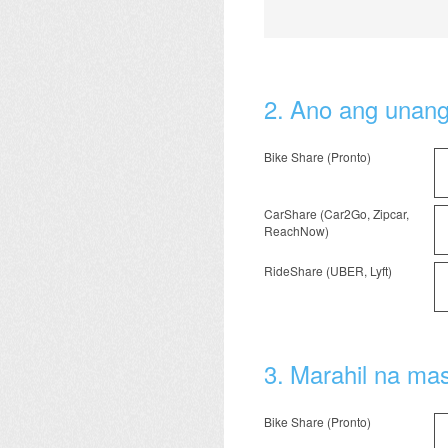
2
.
Ano ang unang t
Bike Share (Pronto)
CarShare (Car2Go, Zipcar,
ReachNow)
RideShare (UBER, Lyft)
3
.
Marahil na mas
Bike Share (Pronto)