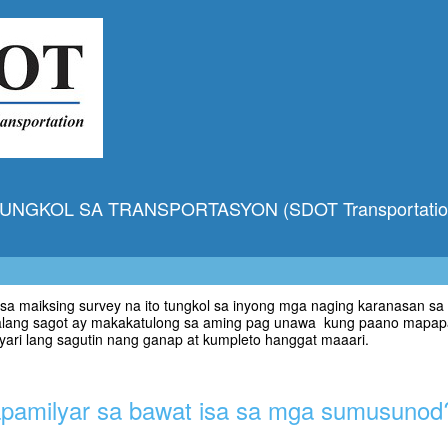
UNGKOL SA TRANSPORTASYON (SDOT Transportation
sa maiksing survey na ito tungkol sa inyong mga naging karanasan sa
lalang sagot ay makakatulong sa aming pag unawa kung paano mapap
ari lang sagutin nang ganap at kumpleto hanggat maaari.
pamilyar sa bawat isa sa mga sumusunod