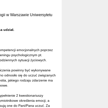
ogii w Warszawie Uniwersytetu
a udział.
kompetencji emocjonalnych poprzez
reningu psychologicznym pt.
dziennych sytuacji życiowych.
wiczenia powinny być wykonywane
ono odnosiło się do uczuć związanych
tia, jakiego rodzaju zdarzenie ma
ypowe.
ypełnienie 2 kwestionariuszy
miotnikowe określenia emocji, a
asują one do Pani/Pana uczuć. Za