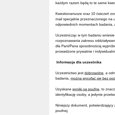
każdym razem będą to te same kwest
Kwestionariusze oraz 10 ćwiczeń zos
mail specjalnie przeznaczonego na u
odpowiednich momentach badania, a
Uczestnicząc w tym badaniu wniesie
rozpoznawania zakresu oddziaływani
dla Pani/Pana sposobnością wypróbo
prowadzone prywatnie i indywidualn
Informacja dla uczestnika
Uczestnictwo jest
dobrowolne
, a od
badania,
można wycofać się bez po
Uzyskane
wyniki są poufne
, to znac
identyfikację osoby, a jedynie prz
Niniejszy dokument, potwierdzając
poufnej.