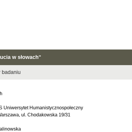
cia w słowach"
 badaniu
ch
PS Uniwersytet Humanistycznospołeczny
l. Chodakowska 19/31
alinowska