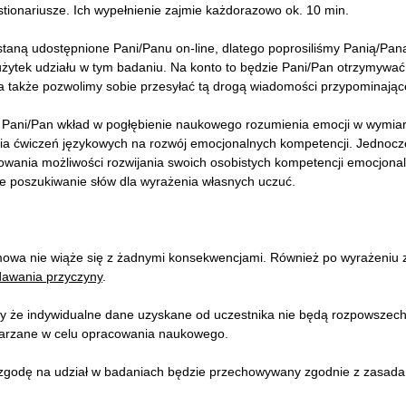
ionariusze. Ich wypełnienie zajmie każdorazowo ok. 10 min.
taną udostępnione Pani/Panu on-line, dlatego poprosiliśmy Panią/Pan
żytek udziału w tym badaniu. Na konto to będzie Pani/Pan otrzymywać 
 także pozwolimy sobie przesyłać tą drogą wiadomości przypominają
 Pani/Pan wkład w pogłębienie naukowego rozumienia emocji w wymia
a ćwiczeń językowych na rozwój emocjonalnych kompetencji. Jednocze
wania możliwości rozwijania swoich osobistych kompetencji emocjonaln
ie poszukiwanie słów dla wyrażenia własnych uczuć.
mowa nie wiąże się z żadnymi konsekwencjami. Również po wyrażeni
dawania przyczyny
.
zy że indywidualne dane uzyskane od uczestnika nie będą rozpowszec
etwarzane w celu opracowania naukowego.
y zgodę na udział w badaniach będzie przechowywany zgodnie z zasad