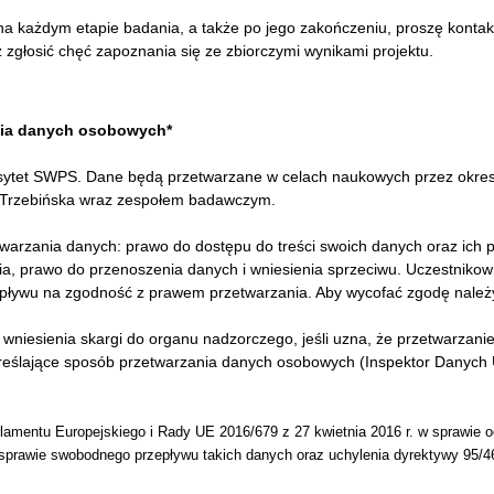
 na każdym etapie badania, a także po jego zakończeniu, proszę konta
 zgłosić chęć zapoznania się ze zbiorczymi wynikami projektu.
nia danych osobowych*
sytet SWPS. Dane będą przetwarzane w celach naukowych przez okres 3
wa Trzebińska wraz zespołem badawczym.
warzania danych: prawo do dostępu do treści swoich danych oraz ich p
ia, prawo do przenoszenia danych i wniesienia sprzeciwu. Uczestnikowi
ływu na zgodność z prawem przetwarzania. Aby wycofać zgodę należ
 wniesienia skargi do organu nadzorczego, jeśli uzna, że przetwarzan
kreślające sposób przetwarzania danych osobowych (Inspektor Danych
amentu Europejskiego i Rady UE 2016/679 z 27 kwietnia 2016 r. w sprawie 
prawie swobodnego przepływu takich danych oraz uchylenia dyrektywy 95/4