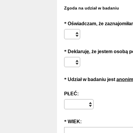
Zgoda na udział w badaniu
Question
*
Oświadczam, że zaznajomiłam
Title
Question
*
Deklaruję, że jestem osobą p
Title
Question
*
Udział w badaniu jest
anoni
Title
(
PŁEĆ:
W
y
m
Question
(
*
WIEK:
a
W
g
Title