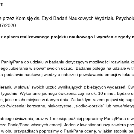
om
e przez Komisję ds. Etyki Badań Naukowych Wydziału Psychol
37/2020
z opisem realizowanego projektu naukowego i wyrażenie zgody n
 Panią/Pana do udziału w badaniu dotyczącym możliwości rozwijania 
ego „ubierania w słowa” swoich uczuć. Badanie polega na udziale w t
 podstawie naukowej wiedzy o naturze i powstawaniu emocji w toku co
ieraniu w słowa” swoich uczuć wynikających z bieżących wydarzeń. Ć
w tygodniu. Wykonanie jednego ćwiczenia zajmie ok. 10 minut. Będzie 
, jakie miało miejsce w danym dniu. Za każdym razem pojawi się suges
 ćwiczenia: korzystne, niekorzystne, „słodko-gorzkie” lub nowe/niet
atniego ćwiczenia, oraz w 1 miesiąc później poprosimy Panią/Pana o w
eze Panią/Pana własnych emocji. Jeden z kwestionariuszy zawiera przy
ą - w obu przypadkach poprosimy o Pani/Pana ocenę, w jakim stopniu p