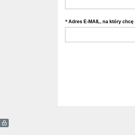
y
a
m
n
a
e
Question
*
Adres E-MAIL, na który chcę
g
)
Title
a
n
e
)
(