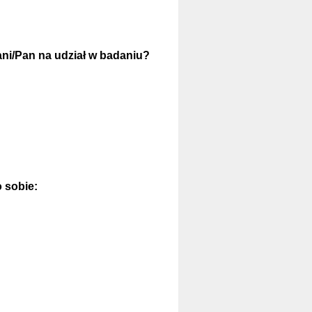
(
ani/Pan na udział w badaniu?
W
y
m
a
g
a
n
o sobie:
e
)