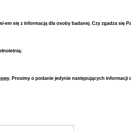
/-em się z informacją dla osoby badanej. Czy zgadza się P
(
ełnoletnią:
W
y
m
mowy
. Prosimy o podanie jedynie następujących informacji 
a
g
a
n
e
)