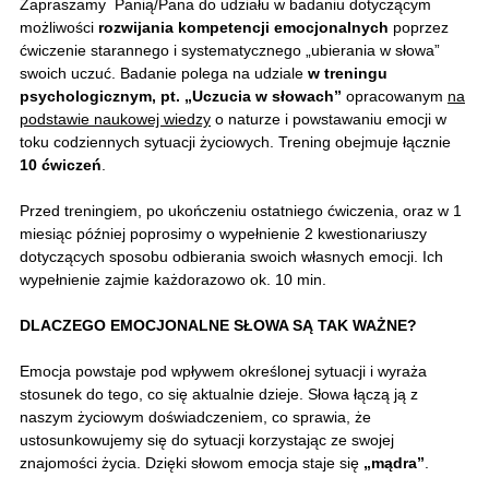
Zapraszamy Panią/Pana do udziału w badaniu dotyczącym
możliwości
rozwijania kompetencji emocjonalnych
poprzez
ćwiczenie starannego i systematycznego „ubierania w słowa”
swoich uczuć. Badanie polega na udziale
w treningu
psychologicznym, pt.
„Uczucia w słowach”
opracowanym
na
podstawie naukowej wiedzy
o naturze i powstawaniu emocji w
toku codziennych sytuacji życiowych. Trening obejmuje łącznie
10 ćwiczeń
.
Przed treningiem, po ukończeniu ostatniego ćwiczenia, oraz w 1
miesiąc później poprosimy o wypełnienie 2 kwestionariuszy
dotyczących sposobu odbierania swoich własnych emocji. Ich
wypełnienie zajmie każdorazowo ok. 10 min.
DLACZEGO EMOCJONALNE SŁOWA SĄ TAK WAŻNE?
Emocja powstaje pod wpływem określonej sytuacji i wyraża
stosunek do tego, co się aktualnie dzieje. Słowa łączą ją z
naszym życiowym doświadczeniem, co sprawia, że
ustosunkowujemy się do sytuacji korzystając ze swojej
znajomości życia. Dzięki słowom emocja staje się
„mądra”
.