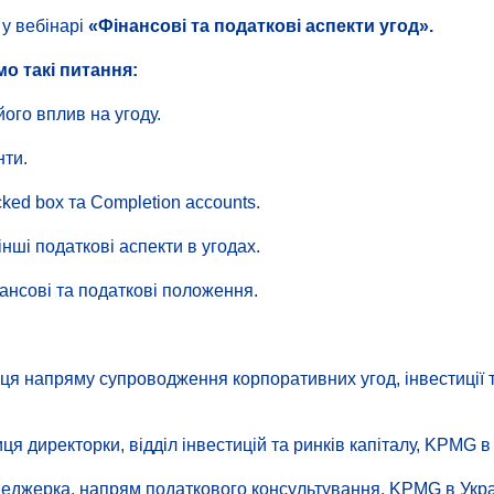
у вебінарі
«Фінансові та податкові аспекти угод».
мо такі питання:
його вплив на угоду.
нти.
cked box та Completion accounts.
інші податкові аспекти в угодах.
нансові та податкові положення.
иця напряму супроводження корпоративних угод, iнвестиції 
ця директорки, відділ інвестицій та ринків капіталу, KPMG в 
еджерка, напрям податкового консультування, KPMG в Украї