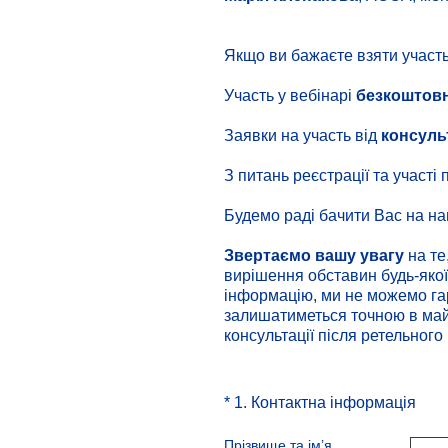
Якщо ви бажаєте взяти участь
Участь у вебінарі
безкоштов
Заявки на участь від
консуль
З питань реєстрації та участ
Будемо раді бачити Вас на на
Звертаємо вашу увагу
на те
вирішення обставин будь-якої
інформацію, ми не можемо гар
залишатиметься точною в майб
консультації після ретельного
(Обов’язково.)
*
1
.
Контактна інформація
Прізвище та ім’я