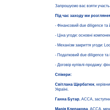
Запрошуємо вас взяти участь 
Під час заходу ми розгляне
- Фінансовий due diligence та 
- Ціна угоди: основні компоне
- Механізм закриття угоди: Lo
- Податковий due diligence та 
- Договір купівлі-продажу: фі
Спікери:
Світлана Щербатюк
, керівн
Україні.
Ганна Бутар
, АССА, заступни
Марія Клепакова
, АССА, мен