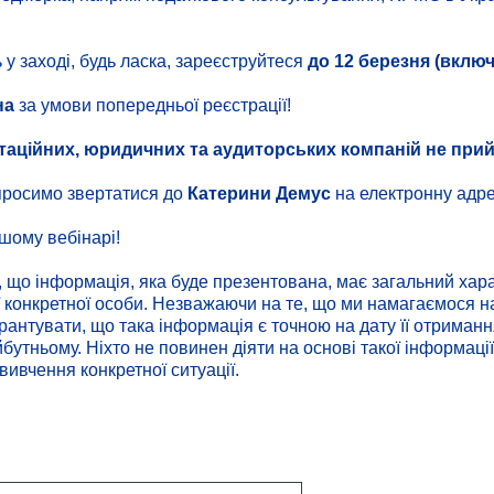
 у заході, будь ласка, зареєструйтеся
до 12 березня (включ
на
за умови попередньої реєстрації!
таційних, юридичних та аудиторських компаній
не при
і просимо звертатися до
Катерини Демус
на електронну адр
шому вебінарі!
, що інформація, яка буде презентована, має загальний хара
 конкретної особи. Незважаючи на те, що ми намагаємося н
антувати, що така інформація є точною на дату її отриман
утньому. Ніхто не повинен діяти на основі такої інформації
 вивчення конкретної ситуації.