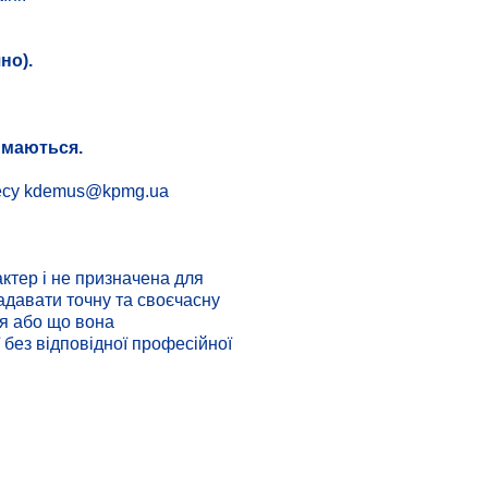
но).
ймаються.
есу kdemus@kpmg.ua
ктер і не призначена для
адавати точну та своєчасну
ня або що вона
 без відповідної професійної