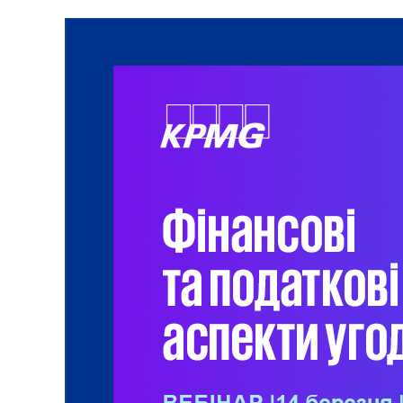
Перейти
до
вмісту