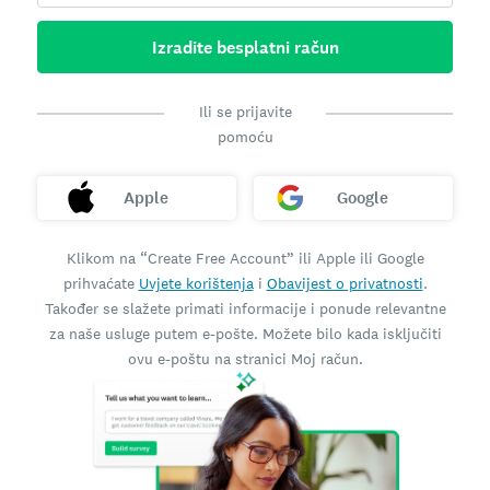
Izradite besplatni račun
Ili se prijavite
pomoću
Apple
Google
Klikom na “Create Free Account” ili Apple ili Google
prihvaćate
Uvjete korištenja
i
Obavijest o privatnosti
.
Također se slažete primati informacije i ponude relevantne
za naše usluge putem e-pošte. Možete bilo kada isključiti
ovu e-poštu na stranici Moj račun.