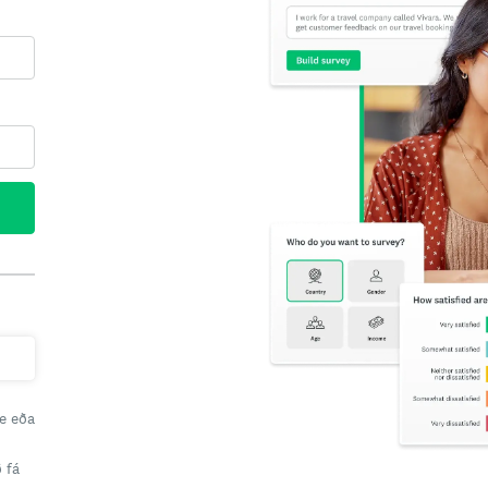
le eða
 fá