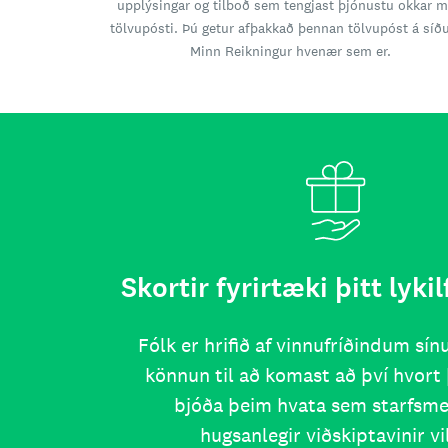
upplýsingar og tilboð sem tengjast þjónustu okkar 
tölvupósti. Þú getur afþakkað þennan tölvupóst á síð
Minn Reikningur hvenær sem er.
Skortir fyrirtæki þitt lykil
Fólk er hrifið af vinnufríðindum sí
könnun til að komast að því hvort 
bjóða þeim hvata sem starfsm
hugsanlegir viðskiptavinir vil