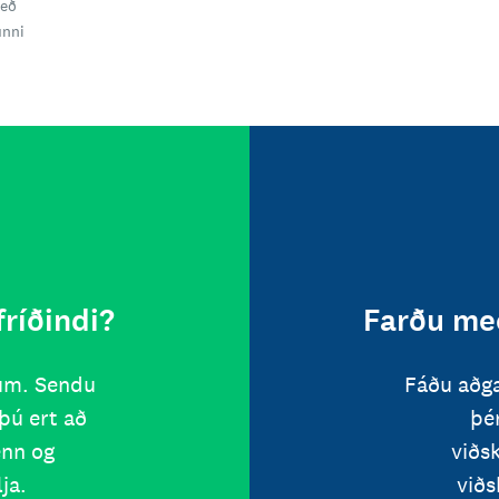
með
unni
fríðindi?
Farðu með
num. Sendu
Fáðu aðg
þú ert að
þér
enn og
viðs
ja.
við