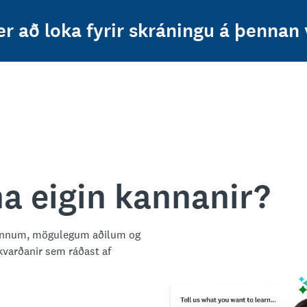
er að loka fyrir skráningu á þennan
ína eigin kannanir?
smönnum, mögulegum aðilum og
ákvarðanir sem ráðast af