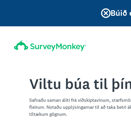
Búið 
Viltu búa til þ
Safnaðu saman áliti frá viðskiptavinum, starf
fleirum. Notaðu upplýsingarnar til að taka betri 
tiltækum gögnum.