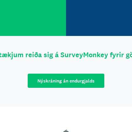
tækjum reiða sig á SurveyMonkey fyrir gö
Nýskráning án endurgjalds