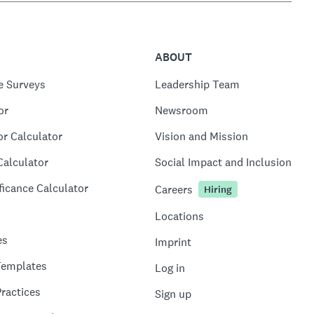
ABOUT
e Surveys
Leadership Team
or
Newsroom
or Calculator
Vision and Mission
Calculator
Social Impact and Inclusion
ficance Calculator
Careers
Hiring
Locations
es
Imprint
Templates
Log in
ractices
Sign up