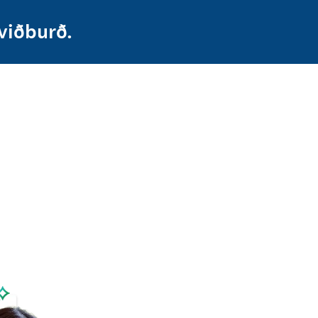
 viðburð.