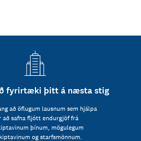
 fyrirtæki þitt á næsta stig
ang að öflugum lausnum sem hjálpa
 að safna fljótt endurgjöf frá
kiptavinum þínum, mögulegum
skiptavinum og starfsmönnum.