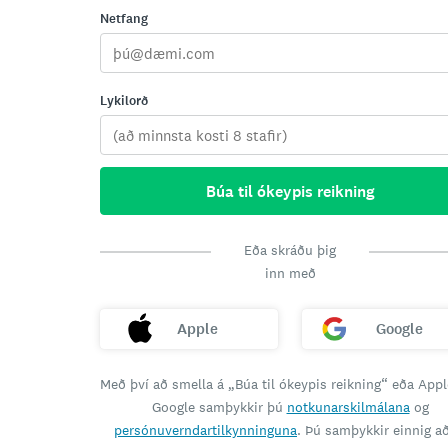
Netfang
Lykilorð
Búa til ókeypis reikning
Eða skráðu þig
inn með
Apple
Google
Með því að smella á „Búa til ókeypis reikning“ eða App
Google samþykkir þú
notkunarskilmálana
og
persónuverndartilkynninguna
. Þú samþykkir einnig að