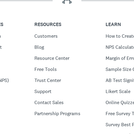
ES
RESOURCES
LEARN
n
Customers
How to Creat
t
Blog
NPS Calculat
Resource Center
Margin of Err
Free Tools
Sample Size 
NPS)
Trust Center
AB Test Signi
Support
Likert Scale
Contact Sales
Online Quizz
Partnership Programs
Free Survey 
Survey Best P