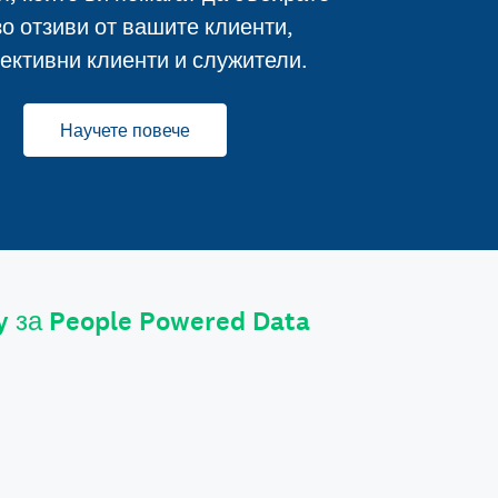
о отзиви от вашите клиенти,
ективни клиенти и служители.
Научете повече
y за People Powered Data