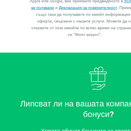
Apple или Google, вие приемате предвиденото в
Усл
за ползване
и
Декларация за поверителност
. Прие
също така да получавате по имейл информация
оферти, свързани с нашите услуги. Можете да с
откажете от тези имейли по всяко време на страни
си "Моят акаунт".
Липсват ли на вашата компа
бонуси?