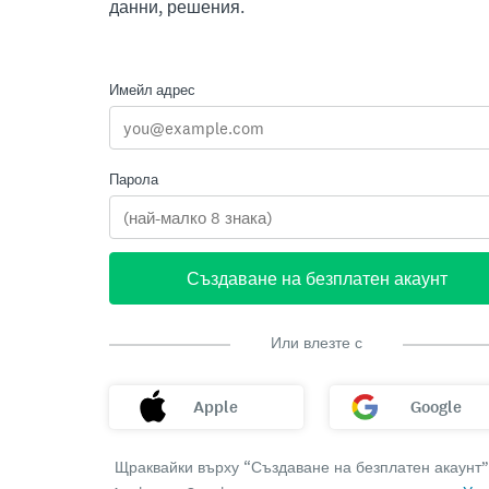
данни, решения.
Имейл адрес
Парола
Създаване на безплатен акаунт
Или влезте с
Apple
Google
Щраквайки върху “Създаване на безплатен акаунт”