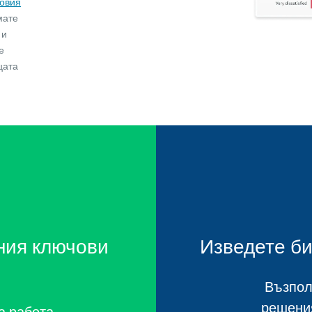
овия
мате
 и
е
цата
ния ключови
Изведете би
Възпол
решения