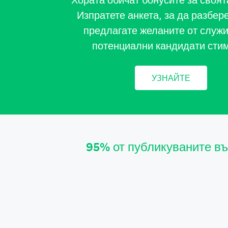
Хората обичат бонусите за своят
Изпратете анкета, за да разбер
предлагате желаните от служи
потенциални кандидати сти
УЗНАЙТЕ
95% от публикуваните въ