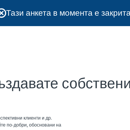
Тази анкета в момента е закрита
създавате собствен
спективни клиенти и др.
йте по-добри, обосновани на