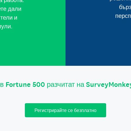
а работа.
бърз
ете дали
персп
тели и
мули.
в Fortune 500 разчитат на SurveyMonke
Регистрирайте се безплатно