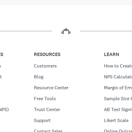
ES
RESOURCES
LEARN
n
Customers
How to Creat
t
Blog
NPS Calculat
Resource Center
Margin of Err
Free Tools
Sample Size 
NPS)
Trust Center
AB Test Signi
Support
Likert Scale
Contact Sales
Online Quizz