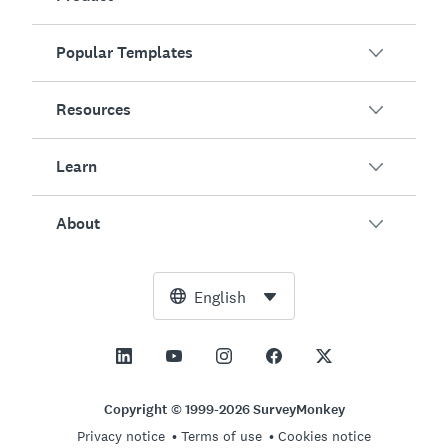
Popular Templates
Overview
Surveys
Resources
Customer Satisfaction
AI Survey Generator
Employee Engagement
Learn
Online Forms
Customers
Event Feedback
Market Research
Blog
About
Product Testing
How to Create Surveys
Integrations
Resource Center
Net Promoter Score (NPS)
NPS Calculator
AI
Free Tools
Leadership Team
English
Course Evaluation
Margin of Error Calculator
Enterprise
Trust Center
Newsroom
All Templates
Sample Size Calculator
Pricing
Support
Vision and Mission
AB Test Significance Calculator
Application Management
Contact Sales
Social Impact and Inclusion
Copyright © 1999-2026 SurveyMonkey
Likert Scale
Privacy notice
Terms of use
Cookies notice
Partnership Programs
Careers
Hiring