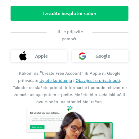
Izradite besplatni račun
Ili se prijavite
pomoću
Apple
Google
Klikom na “Create Free Account” ili Apple ili Google
prihvaćate
Uvjete korištenja
i
Obavijest o privatnosti
.
Također se slažete primati informacije i ponude relevantne
za naše usluge putem e-pošte. Možete bilo kada isključiti
ovu e-poštu na stranici Moj račun.