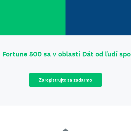
 Fortune 500 sa v oblasti Dát od ľudí sp
Zaregistrujte sa zadarmo