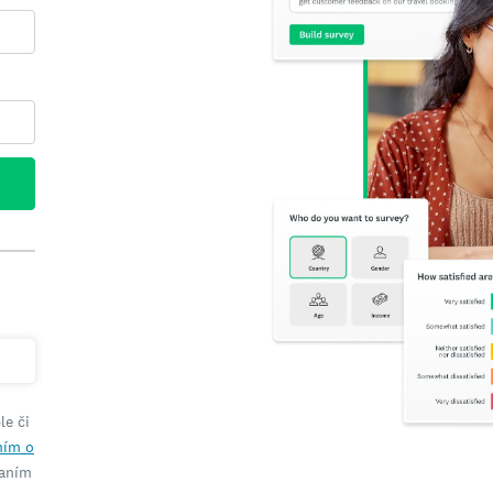
le či
ím o
laním