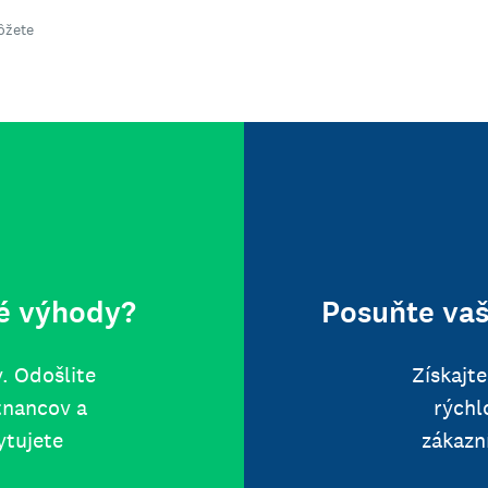
ôžete
vé výhody?
Posuňte vaš
. Odošlite
Získajt
tnancov a
rýchl
ytujete
zákazn