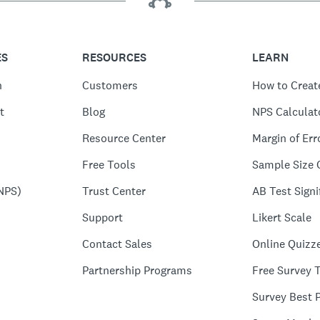
ES
RESOURCES
LEARN
n
Customers
How to Creat
t
Blog
NPS Calculat
Resource Center
Margin of Err
Free Tools
Sample Size 
NPS)
Trust Center
AB Test Signi
Support
Likert Scale
Contact Sales
Online Quizz
Partnership Programs
Free Survey 
Survey Best P