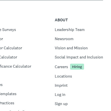
ABOUT
e Surveys
Leadership Team
or
Newsroom
or Calculator
Vision and Mission
Calculator
Social Impact and Inclusion
ficance Calculator
Careers
Hiring
Locations
es
Imprint
Templates
Log in
ractices
Sign up