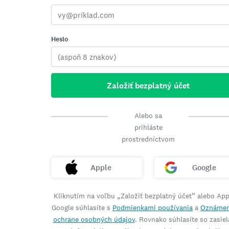
Heslo
Založiť bezplatný účet
Alebo sa
prihláste
prostredníctvom
Apple
Google
Kliknutím na voľbu „Založiť bezplatný účet“ alebo App
Google súhlasíte s
Podmienkami používania
a
Oznámen
ochrane osobných údajov
. Rovnako súhlasíte so zasie