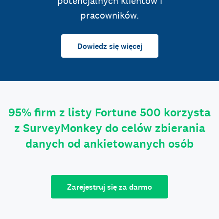
potencjalnych klientów i
pracowników.
Dowiedz się więcej
95% firm z listy Fortune 500 korzysta
z SurveyMonkey do celów zbierania
danych od ankietowanych osób
Zarejestruj się za darmo