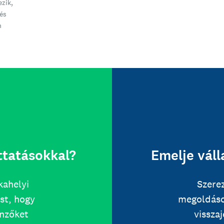
ezik,
és
n
ttatásokkal?
Emelje váll
kahelyi
Szere
st, hogy
megoldáso
önzőket
vissza