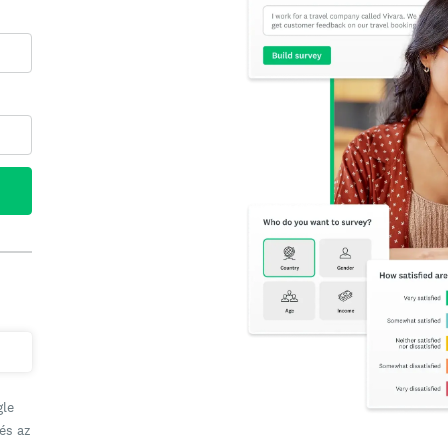
gle
és az