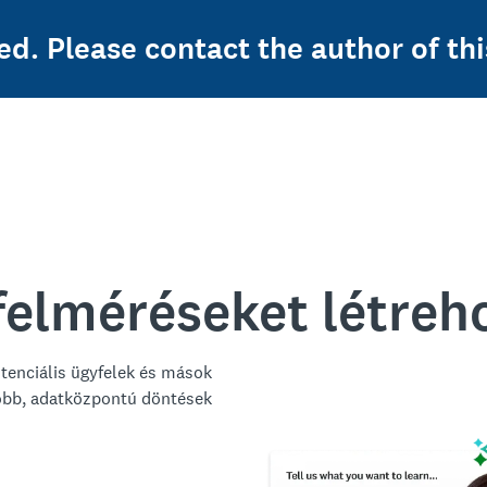
ed. Please contact the author of thi
felméréseket létreh
otenciális ügyfelek és mások
jobb, adatközpontú döntések