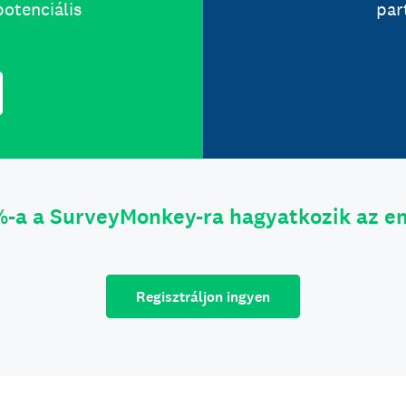
potenciális
par
-a a SurveyMonkey-ra hagyatkozik az e
Regisztráljon ingyen