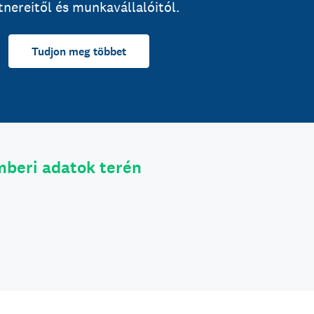
tnereitől és munkavállalóitól.
Tudjon meg többet
mberi adatok terén