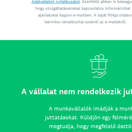
Adatvédelmi nyilatkozatot
. Ezenfelül abban is beleegy
hogy szolgáltatásainkkal kapcsolatos információkat 
ajánlatokat kapjon e-mailben. A Saját fiókja oldalo
bármikor leiratkozhat ezekről az e-mailekről.
A vállalat nem rendelkezik ju
A munkavállalók imádják a mun
juttatásokat. Küldjön egy felméré
megtudja, hogy megfelelő öszt