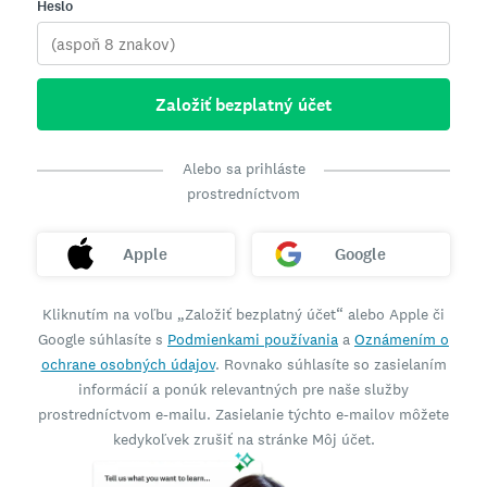
Heslo
Založiť bezplatný účet
Alebo sa prihláste
prostredníctvom
Apple
Google
Kliknutím na voľbu „Založiť bezplatný účet“ alebo Apple či
Google súhlasíte s
Podmienkami používania
a
Oznámením o
ochrane osobných údajov
. Rovnako súhlasíte so zasielaním
informácií a ponúk relevantných pre naše služby
prostredníctvom e-mailu. Zasielanie týchto e-mailov môžete
kedykoľvek zrušiť na stránke Môj účet.