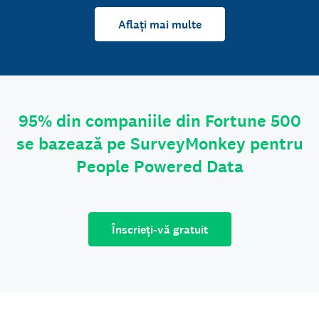
Aflați mai multe
95% din companiile din Fortune 500
se bazează pe SurveyMonkey pentru
People Powered Data
Înscrieți-vă gratuit