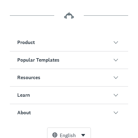
Product
Popular Templates
Overview
Surveys
Resources
Customer Satisfaction
AI Survey Generator
Employee Engagement
Learn
Online Forms
Customers
Event Feedback
Market Research
Blog
About
Product Testing
How to Create Surveys
Integrations
Resource Center
Net Promoter Score (NPS)
NPS Calculator
AI
Free Tools
Leadership Team
English