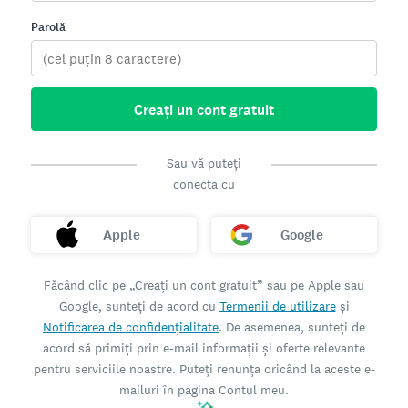
Parolă
Creați un cont gratuit
Sau vă puteți
conecta cu
Apple
Google
Făcând clic pe „Creați un cont gratuit” sau pe Apple sau
Google, sunteți de acord cu
Termenii de utilizare
și
Notificarea de confidențialitate
. De asemenea, sunteți de
acord să primiți prin e-mail informații și oferte relevante
pentru serviciile noastre. Puteți renunța oricând la aceste e-
mailuri în pagina Contul meu.