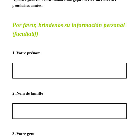
réponses guideront l'orientation stratégique du GLF au cours des
prochaines années.
Por favor, bríndenos su información personal
(facultatif)
1
.
Votre prénom
2
.
N
om de famille
3
.
Votre gent