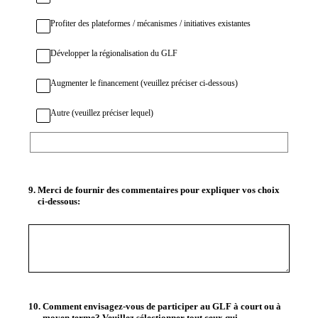
Profiter des plateformes / mécanismes / initiatives existantes
Développer la régionalisation du GLF
Augmenter le financement (veuillez préciser ci-dessous)
Autre (veuillez préciser lequel)
9
.
Merci de fournir des commentaires pour expliquer vos choix
ci-dessous:
10
.
Comment envisagez-vous de participer au GLF à court ou à
moyen terme? Veuillez sélectionner tout ceux qui