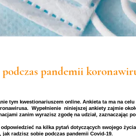
e podczas pandemii koronawir
nie tym kwestionariuszem online. Ankieta ta ma na cel
ronawirusa. Wypełnienie niniejszej ankiety zajmie oko
macjami zanim wyrazisz zgodę na udział, zaznaczając pol
 odpowiedzieć na kilka pytań dotyczących swojego życi
o, jak radzisz sobie podczas pandemii Covid-19.