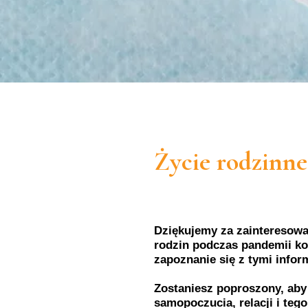
Pomiń
i
przejdź
do
treści
Życie rodzinn
Dziękujemy za zainteresowa
rodzin podczas pandemii ko
zapoznanie się z tymi infor
Zostaniesz poproszony, aby
samopoczucia, relacji i teg