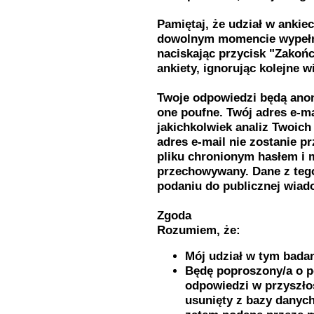
Pamiętaj, że udział w ankie
dowolnym momencie wypełni
naciskając przycisk "Zakoń
ankiety, ignorując kolejne 
Twoje odpowiedzi będą anon
one poufne. Twój adres e-m
jakichkolwiek analiz Twoich
adres e-mail nie zostanie
pliku chronionym hasłem i 
przechowywany. Dane z tego
podaniu do publicznej wiad
Zgoda
Rozumiem, że:
Mój udział w tym badan
Będę poproszony/a o po
odpowiedzi w przyszłoś
usunięty z bazy danych