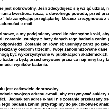
cie jest dobrowolny. Jeśli zdecydujesz się wziąć udział,
ania kwestionariusza, z dowolnego powodu, przed prz
cz" lub zamykając przeglądarkę. Możesz zrezygnować z 
wiadomości e-mail.
imowe, a my podejmiemy wszelkie niezbędne kroki, aby 
ail zostanie usunięty z bazy danych tego badania zanim
 odpowiedzi. Zostanie on również usunięty zaraz po zak
 przekazany osobom trzecim. Twoje zanonimizowane dan
mogą być wykorzystywane w publikacjach akademickich. 
 badania będą przechowywane przez co najmniej trzy la
omości wyników badania.
iu jest całkowicie dobrowolny.
danie swojego adresu e-mail, aby otrzymywać ankiety z
ci. Jednak ten adres e-mail nie zostanie przekazany os
 tego badania zanim przystąpimy do jakichkolwiek anali