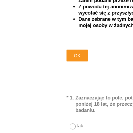
zatem podane przeze m
Z powodu tej anonimiza
wycofać się z przysz
Dane zebrane w tym ba
mojej osoby w żadnych
OK
(Wymagane)
*
1
.
Zaznaczając to pole, po
poniżej 18 lat, że przec
badaniu.
Tak