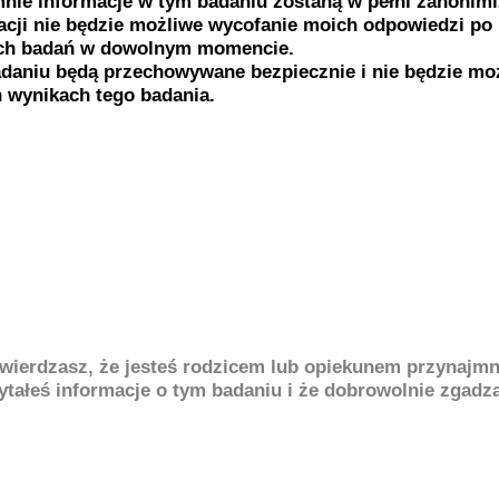
nie informacje w tym badaniu zostaną w pełni zanonim
cji nie będzie możliwe wycofanie moich odpowiedzi po 
łych badań w dowolnym momencie.
daniu będą przechowywane bezpiecznie i nie będzie moż
 wynikach tego badania.
twierdzasz, że jesteś rodzicem lub opiekunem przynajmn
zytałeś informacje o tym badaniu i że dobrowolnie zgadz