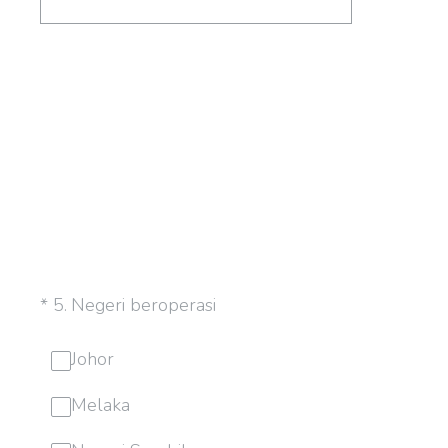
(Required.)
*
5
.
Negeri beroperasi
Johor
Melaka