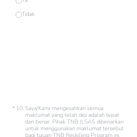
Ya
Tidak
(Required.)
*
10
.
Saya/Kami mengesahkan semua
maklumat yang telah diisi adalah tepat
dan benar. Pihak TNB ILSAS dibenarkan
untuk menggunakan maklumat tersebut
bagi tujuan TNB Reskilling Program ini.