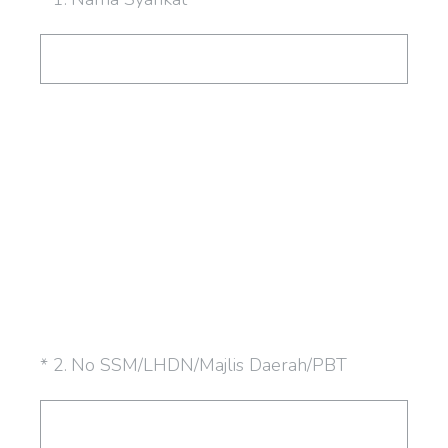
(Required.)
*
2
.
No SSM/LHDN/Majlis Daerah/PBT