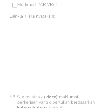
Multimedia/AR VR/IT
Lain-lain (sila nyatakan):
(Required.)
*
8
.
Sila muatnaik
(.docx)
maklumat
perkerjaan yang diperlukan berdasarkan
kriteria-kriteria
berikut: