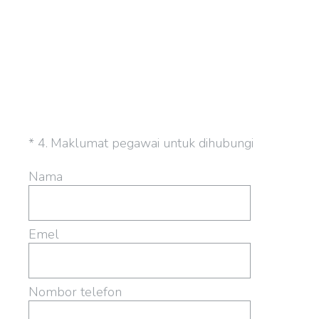
(Required.)
*
4
.
Maklumat pegawai untuk dihubungi
Nama
Emel
Nombor telefon