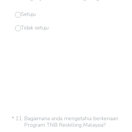
Setuju
Tidak setuju
(Required.)
*
11
.
Bagaimana anda mengetahui berkenaan
Program TNB Reskilling Malaysia?