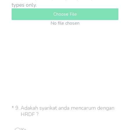
types only.
Choose File
No file chosen
(Required.)
*
9
.
Adakah syarikat anda mencarum dengan
HRDF ?