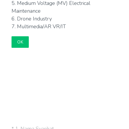
5. Medium Voltage (MV) Electrical
Maintenance
6. Drone Industry
7. Multimedia/AR VR/IT
OK
(Required.)
*
1
.
Nama Syarikat