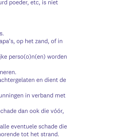
rd poeder, etc, is niet
s.
pa’s, op het zand, of in
lijke perso(o)n(en) worden
oneren.
achtergelaten en dient de
gunningen in verband met
 schade dan ook die vóór,
 alle eventuele schade die
horende tot het strand.