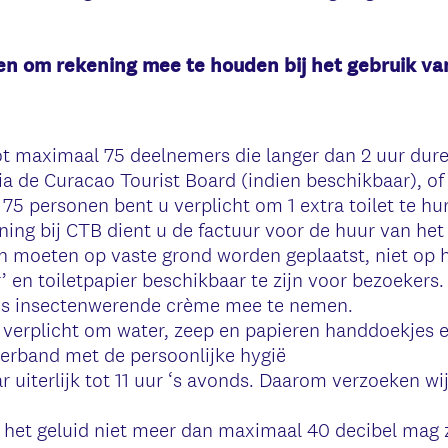
en om rekening mee te houden bij het gebruik va
tot maximaal 75 deelnemers die langer dan 2 uur dur
 via de Curacao Tourist Board (indien beschikbaar), of
75 personen bent u verplicht om 1 extra toilet te hure
ing bij CTB dient u de factuur voor de huur van het 
en moeten op vaste grond worden geplaatst, niet op h
r’ en toiletpapier beschikbaar te zijn voor bezoekers.
ns insectenwerende crème mee te nemen.
et verplicht om water, zeep en papieren handdoekjes e
 verband met de persoonlijke hygië
 uiterlijk tot 11 uur ‘s avonds. Daarom verzoeken wi
het geluid niet meer dan maximaal 40 decibel mag z