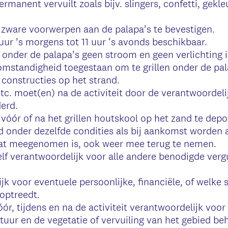
rmanent vervuilt zoals bijv. slingers, confetti, gekleu
 zware voorwerpen aan de palapa’s te bevestigen.
uur ’s morgens tot 11 uur ‘s avonds beschikbaar.
onder de palapa’s geen stroom en geen verlichting i
omstandigheid toegestaan om te grillen onder de pala
constructies op het strand.
 etc. moet(en) na de activiteit door de verantwoorde
erd.
 vóór of na het grillen houtskool op het zand te dep
nd onder dezelfde condities als bij aankomst worden 
at meegenomen is, ook weer mee terug te nemen.
lf verantwoordelijk voor alle andere benodigde ver
jk voor eventuele persoonlijke, financiële, of welke
 optreedt.
r, tijdens en na de activiteit verantwoordelijk voor
tuur en de vegetatie of vervuiling van het gebied be