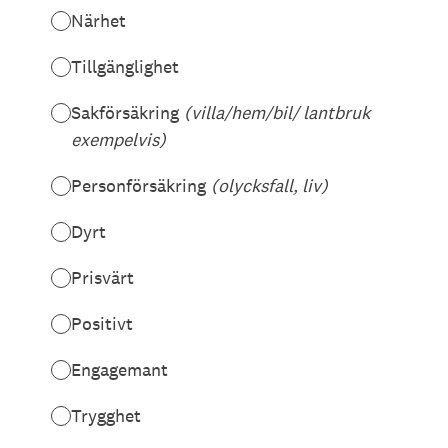
Närhet
Tillgänglighet
Sakförsäkring
(villa/hem/bil/ lantbruk
exempelvis)
Personförsäkring
(olycksfall, liv)
Dyrt
Prisvärt
Positivt
Engagemant
Trygghet