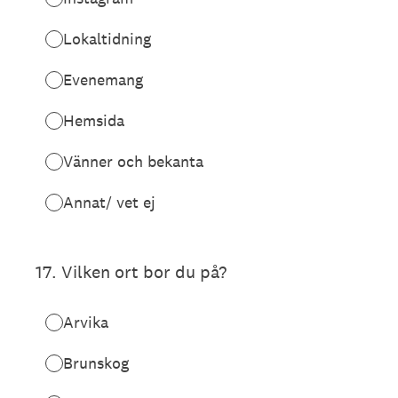
Lokaltidning
Evenemang
Hemsida
Vänner och bekanta
Annat/ vet ej
17
.
Vilken ort bor du på?
Arvika
Brunskog