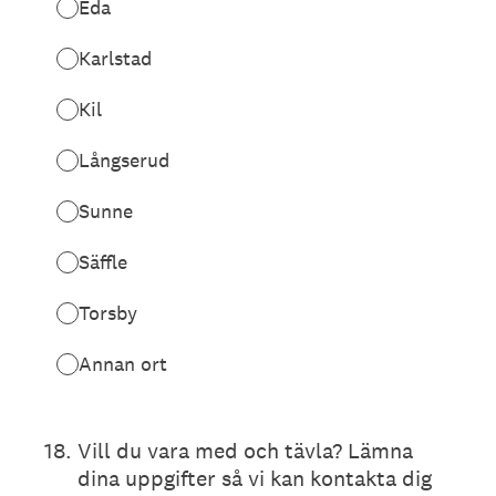
Eda
Karlstad
Kil
Långserud
Sunne
Säffle
Torsby
Annan ort
18
.
Vill du vara med och tävla? Lämna
dina uppgifter så vi kan kontakta dig