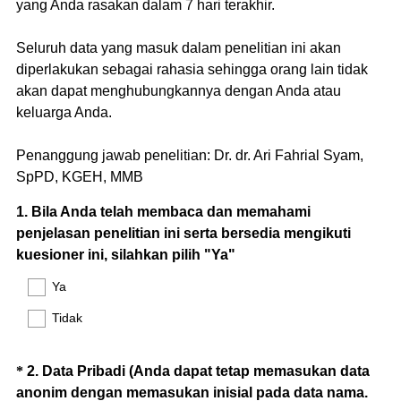
yang Anda rasakan dalam 7 hari terakhir.
Seluruh data yang masuk dalam penelitian ini akan
diperlakukan sebagai rahasia sehingga orang lain tidak
akan dapat menghubungkannya dengan Anda atau
keluarga Anda.
Penanggung jawab penelitian: Dr. dr. Ari Fahrial Syam,
SpPD, KGEH, MMB
Question
1
.
Bila Anda telah membaca dan memahami
penjelasan penelitian ini serta bersedia mengikuti
Title
kuesioner ini, silahkan pilih "Ya"
Ya
Tidak
Question
*
2
.
Data Pribadi (Anda dapat tetap memasukan data
anonim dengan memasukan inisial pada data nama.
Title