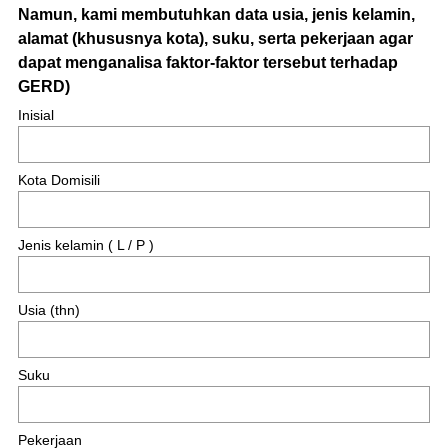
Namun, kami membutuhkan data usia, jenis kelamin,
alamat (khususnya kota), suku, serta pekerjaan agar
dapat menganalisa faktor-faktor tersebut terhadap
(
GERD)
R
Inisial
e
q
Kota Domisili
u
i
r
Jenis kelamin ( L / P )
e
d
.
Usia (thn)
)
Suku
Pekerjaan