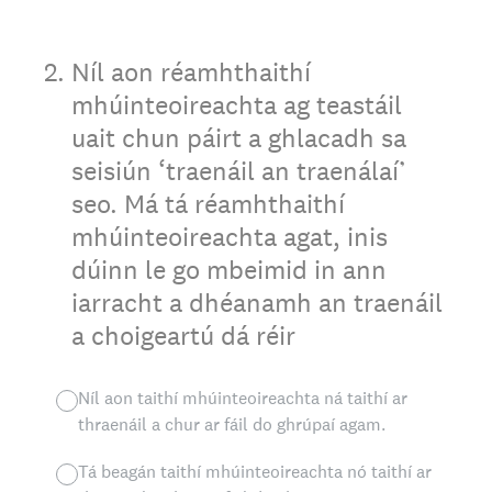
2
.
Níl aon réamhthaithí
mhúinteoireachta ag teastáil
uait chun páirt a ghlacadh sa
seisiún ‘traenáil an traenálaí’
seo. Má tá réamhthaithí
mhúinteoireachta agat, inis
dúinn le go mbeimid in ann
iarracht a dhéanamh an traenáil
a choigeartú dá réir
Níl aon taithí mhúinteoireachta ná taithí ar
thraenáil a chur ar fáil do ghrúpaí agam.
Tá beagán taithí mhúinteoireachta nó taithí ar