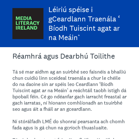
Léiriú spéise i
gCeardlann Traenála ‘
Bíodh Tuiscint agat ar
na Meáin’
Réamhrá agus Dearbhú Toilithe
Tá sé mar aidhm ag an suirbhé seo faisnéis a bhailiú
chun cuidiú linn sceideal traenála a chur le chéile
do na daoine sin ar spéis leo Ceardlann ‘Bíodh
Tuiscint agat ar na Meáin’ a reáchtáil taobh istigh dá
bpobail féin. Cé go ndéanfar gach iarracht freastal ar
gach iarratas, ní hionann comhlíonadh an tsuirbhé
seo agus áit a fháil ar an gceardlann.
Ní stórálfadh LMÉ do shonraí pearsanta ach chomh
fada agus is gá chun na gcríoch thuasluaite.