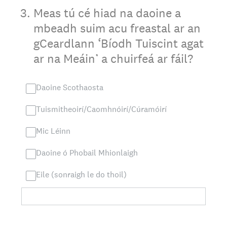
3
.
Meas tú cé hiad na daoine a
mbeadh suim acu freastal ar an
gCeardlann ‘Bíodh Tuiscint agat
ar na Meáin’ a chuirfeá ar fáil?
Daoine Scothaosta
Tuismitheoirí/Caomhnóirí/Cúramóirí
Mic Léinn
Daoine ó Phobail Mhionlaigh
Eile (sonraigh le do thoil)