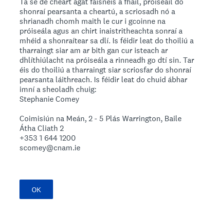
Tá sé de cheart agat faisnéis a fháil, próiseáil do
shonraí pearsanta a cheartú, a scriosadh nó a
shrianadh chomh maith le cur i gcoinne na
próiseála agus an chirt inaistritheachta sonraí a
mhéid a shonraítear sa dlí. Is féidir leat do thoiliú a
tharraingt siar am ar bith gan cur isteach ar
dhlíthiúlacht na próiseála a rinneadh go dtí sin. Tar
éis do thoiliú a tharraingt siar scriosfar do shonraí
pearsanta láithreach. Is féidir leat do chuid ábhar
imní a sheoladh chuig:
Stephanie Comey
Coimisiún na Meán, 2 - 5 Plás Warrington, Baile
Átha Cliath 2
+353 1 644 1200
scomey@cnam.ie
OK