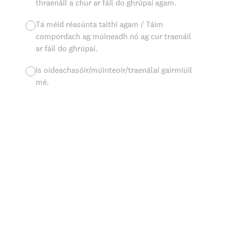
thraenáil a chur ar fáil do ghrúpaí agam.
Tá méid réasúnta taithí agam / Táim
compordach ag múineadh nó ag cur traenáil
ar fáil do ghrúpaí.
Is oideachasóir/múinteoir/traenálaí gairmiúil
mé.