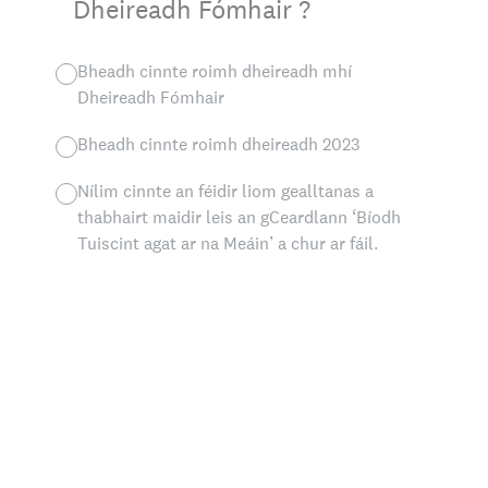
Dheireadh Fómhair ?
Bheadh cinnte roimh dheireadh mhí
Dheireadh Fómhair
Bheadh cinnte roimh dheireadh 2023
Nílim cinnte an féidir liom gealltanas a
thabhairt maidir leis an gCeardlann ‘Bíodh
Tuiscint agat ar na Meáin’ a chur ar fáil.