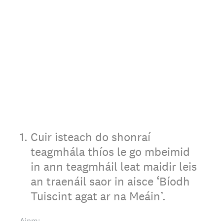
1
.
Cuir isteach do shonraí
teagmhála thíos le go mbeimid
in ann teagmháil leat maidir leis
an traenáil saor in aisce ‘Bíodh
Tuiscint agat ar na Meáin’.
Ainm: