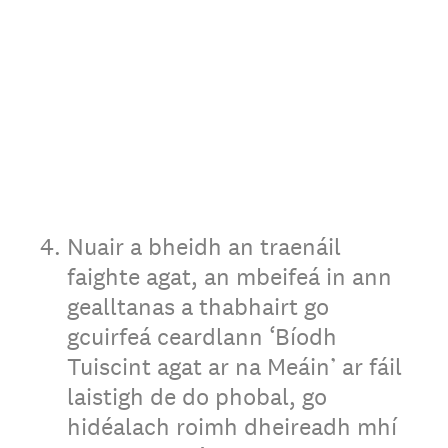
4
.
Nuair a bheidh an traenáil
faighte agat, an mbeifeá in ann
gealltanas a thabhairt go
gcuirfeá ceardlann ‘Bíodh
Tuiscint agat ar na Meáin’ ar fáil
laistigh de do phobal, go
hidéalach roimh dheireadh mhí