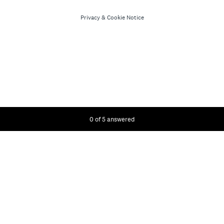
Privacy
&
Cookie Notice
Current Progress,
0 of 5 answered