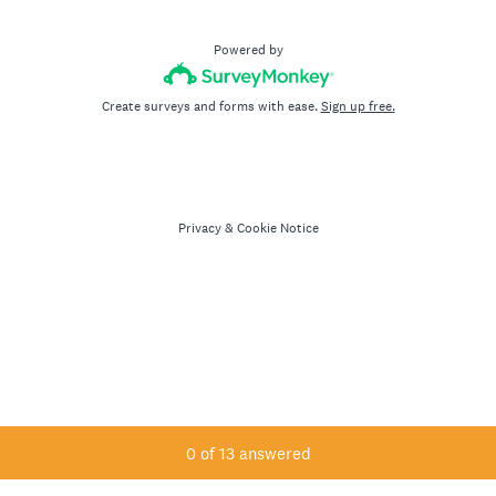
Powered by
Create surveys and forms with ease.
Sign up free.
Privacy
&
Cookie Notice
Current Progress,
0 of 13 answered