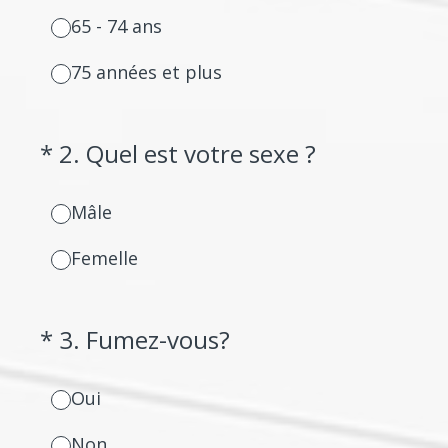
65 - 74 ans
75 années et plus
(Required.)
*
2
.
Quel est votre sexe ?
Mâle
Femelle
(Required.)
*
3
.
Fumez-vous?
Oui
Non