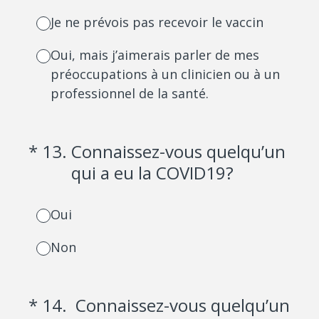
Je ne prévois pas recevoir le vaccin
Oui, mais j’aimerais parler de mes
préoccupations à un clinicien ou à un
professionnel de la santé.
(Required.)
*
13
.
Connaissez-vous quelqu’un
qui a eu la COVID19?
Oui
Non
(Required.)
*
14
.
Connaissez-vous quelqu’un