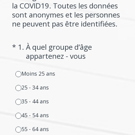
la COVID19. Toutes les données
sont anonymes et les personnes
ne peuvent pas être identifiées.
(Required.)
*
1
.
À quel groupe d’âge
appartenez - vous
Moins 25 ans
25 - 34 ans
35 - 44 ans
45 - 54 ans
55 - 64 ans