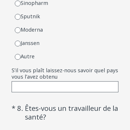
Sinopharm
Sputnik
Moderna
Janssen
Autre
S’il vous plaît laissez-nous savoir quel pays
vous l’avez obtenu
(Required.)
*
8
.
Êtes-vous un travailleur de la
santé?