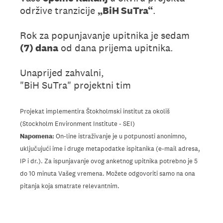
održive tranzicije
„BiH SuTra“
.
Rok za popunjavanje upitnika je sedam
(7) dana
od dana prijema upitnika.
Unaprijed zahvalni,
"BiH SuTra" projektni tim
Projekat implementira Štokholmski institut za okoliš
(Stockholm Environment Institute - SEI)
Napomena:
On-line istraživanje je u potpunosti anonimno,
uključujući ime i druge metapodatke ispitanika (e-mail adresa,
IP i dr.). Za ispunjavanje ovog anketnog upitnika potrebno je 5
do 10 minuta Vašeg vremena. Možete odgovoriti samo na ona
pitanja koja smatrate relevantnim.