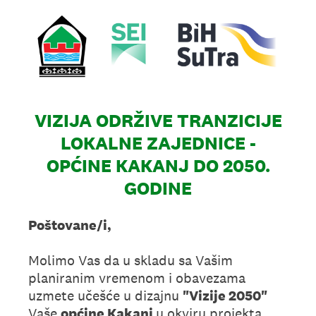
VIZIJA ODRŽIVE TRANZICIJE
LOKALNE ZAJEDNICE -
OPĆINE KAKANJ DO 2050.
GODINE
Poštovane/i,
Molimo Vas da u skladu sa Vašim
planiranim vremenom i obavezama
uzmete učešće u dizajnu
"Vizije 2050"
Vaše
općine Kakanj
u okviru projekta