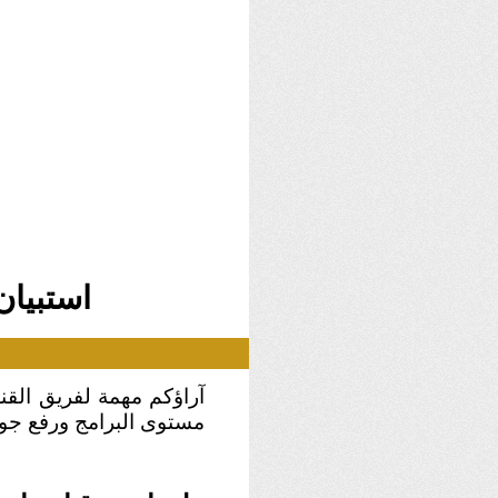
استبيان برامج رم
آراؤكم مهمة لفريق القنا
مستوى البرامج ورفع جود