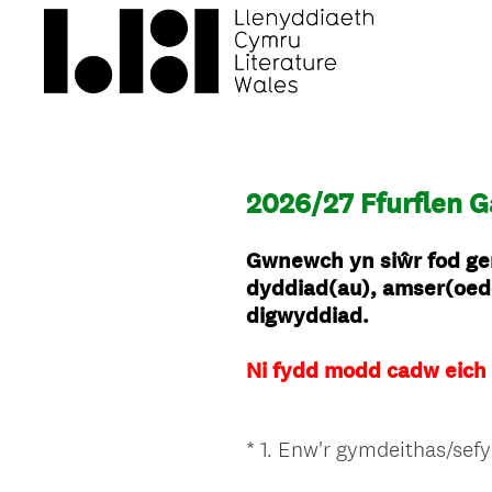
2026/27 Ffurflen 
Gwnewch yn siŵr fod genn
dyddiad(au), amser(oedd
digwyddiad.
Ni fydd modd cadw eich 
*
1
.
Enw'r gymdeithas/sefy
Question
Title