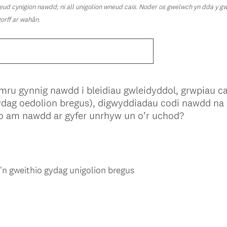
neud cynigion nawdd; ni all unigolion wneud cais.
Noder os gwelwch yn dda y gwne
(
gorff ar wahân.
R
e
q
u
i
mru gynnig nawdd i bleidiau gwleidyddol, grwpiau ca
r
gydag oedolion bregus), digwyddiadau codi nawdd na
e
(
io am nawdd ar gyfer unrhyw un o’r uchod?
d
R
.
e
)
q
u
'n gweithio gydag unigolion bregus
i
r
e
d