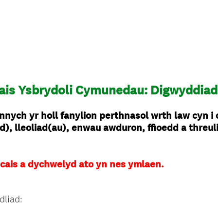
Gais Ysbrydoli Cymunedau: Digwyddiad
ych yr holl fanylion perthnasol wrth law cyn i c
), lleoliad(au), enwau awduron, ffioedd a threu
cais a dychwelyd ato yn nes ymlaen.
dliad: