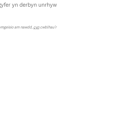
 gyfer yn derbyn unrhyw
i ymgeisio am nawdd,
cyn
cwblhau’r