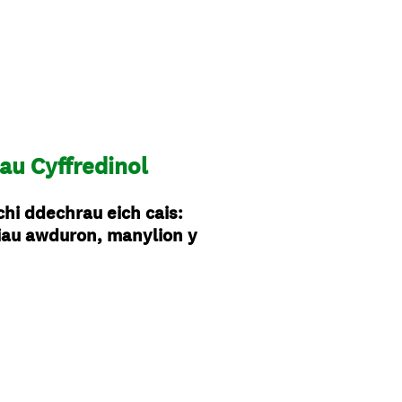
au Cyffredinol
hi ddechrau eich cais:
liau awduron, manylion y