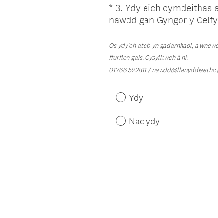
*
3
.
Ydy eich cymdeithas a
Question
nawdd gan Gyngor y Celf
Title
Os ydy’ch ateb yn gadarnhaol, a wnewc
ffurflen gais. Cysylltwch â ni:
01766 522811 / nawdd@llenyddiaethc
Ydy
Nac ydy