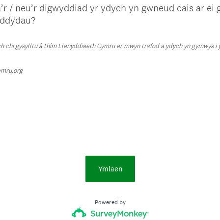
.
’r / neu’r digwyddiad yr ydych yn gwneud cais ar ei
)
yddydau?
h chi gysylltu â thîm Llenyddiaeth Cymru er mwyn trafod a ydych yn gymwys 
(
ymru.org
R
e
q
u
i
r
e
d
Ymlaen
.
)
Powered by