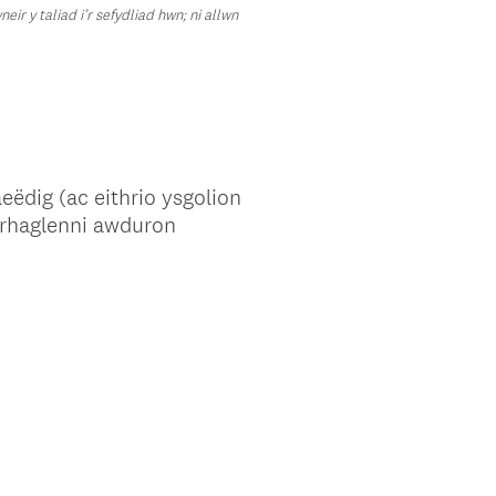
ir y taliad i’r sefydliad hwn; ni allwn
eëdig (ac eithrio ysgolion
 rhaglenni awduron