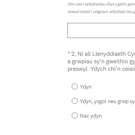
Dim ond i sefydliadau dilys y gellir gw
wneud taliad i unigolyn, sefydliad neu 
*
2
.
Ni all Llenyddiaeth Cy
Question
a grwpiau sy’n gweithio 
Title
preswyl. Ydych chi’n ceis
Ydyn
Ydyn, ysgol neu grwp sy
Nac ydyn