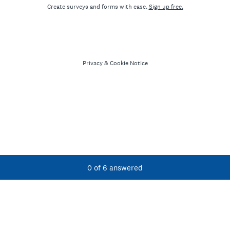
Create surveys and forms with ease.
Sign up free.
Privacy
&
Cookie Notice
Current Progress,
0 of 6 answered