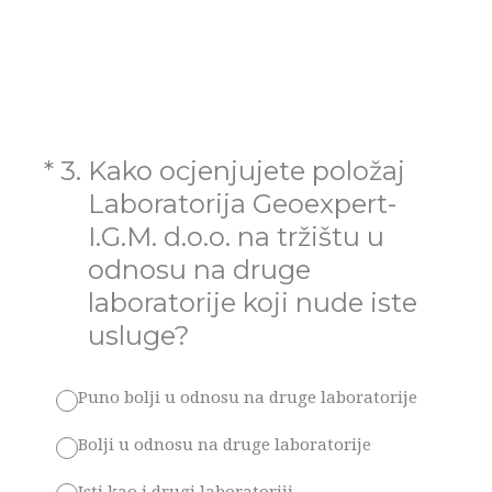
(Required.)
*
3
.
Kako ocjenjujete položaj
Laboratorija Geoexpert-
I.G.M. d.o.o. na tržištu u
odnosu na druge
laboratorije koji nude iste
usluge?
Puno bolji u odnosu na druge laboratorije
Bolji u odnosu na druge laboratorije
Isti kao i drugi laboratoriji