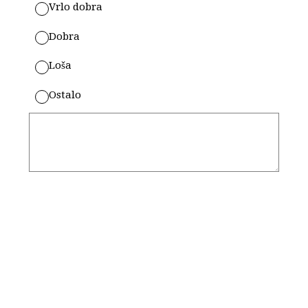
Vrlo dobra
Dobra
Loša
Ostalo