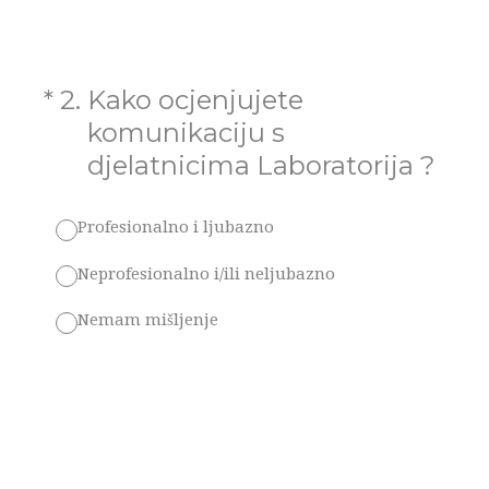
(Required.)
*
2
.
Kako ocjenjujete
komunikaciju s
djelatnicima Laboratorija ?
Profesionalno i ljubazno
Neprofesionalno i/ili neljubazno
Nemam mišljenje