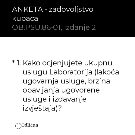
ANKETA - zadovoljstvo
kupaca
OB.PSU.86-01, Izdanje 2
(Required.)
*
1
.
Kako ocjenjujete ukupnu
uslugu Laboratorija (lakoća
ugovarnja usluge, brzina
obavljanja ugovorene
usluge i izdavanje
izvještaja)?
Odlična