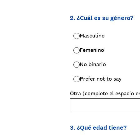
2
.
¿Cuál es su género?
Masculino
Femenino
No binario
Prefer not to say
Otra (complete el espacio e
3
.
¿Qué edad tiene?