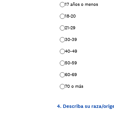
17 años o menos
18-20
21-29
30-39
40-49
50-59
60-69
70 o más
4
.
Describa su raza/orig