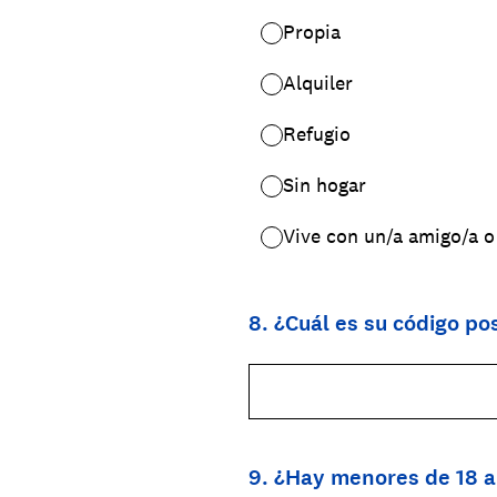
Propia
Alquiler
Refugio
Sin hogar
Vive con un/a amigo/a o 
8
.
¿Cuál es su código pos
9
.
¿Hay menores de 18 a