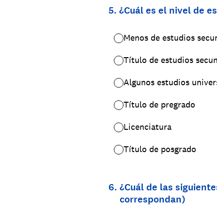
5
.
¿Cuál es el nivel de e
Menos de estudios secu
Título de estudios secu
Algunos estudios univers
Título de pregrado
Licenciatura
Título de posgrado
6
.
¿Cuál de las siguient
correspondan)