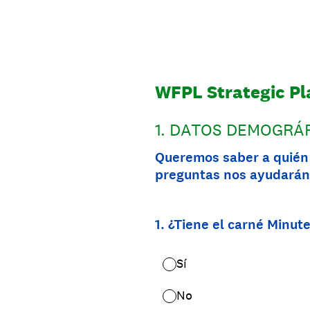
WFPL Strategic P
1
.
DATOS DEMOGRÁF
Queremos saber a quién 
preguntas nos ayudarán 
1
.
¿Tiene el carné Minut
Sí
No