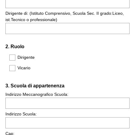
Dirigente di: (Istituto Comprensivo, Scuola Sec. II grado:Liceo,
ist.Tecnico o professionale)
Question
2
.
Ruolo
Title
Dirigente
Vicario
Question
3
.
Scuola di appartenenza
Title
Indirizzo Meccanografico Scuola:
Indirizzo Scuola:
Cap: