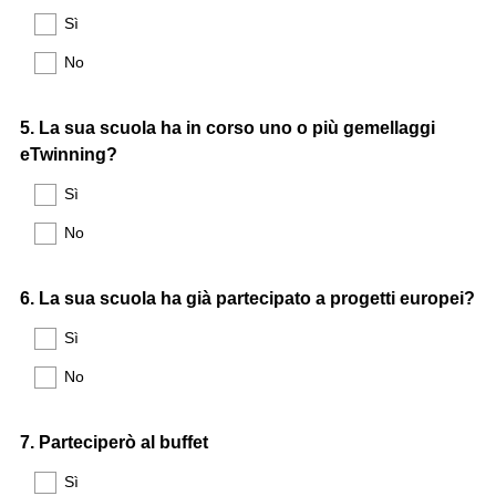
Sì
No
Question
5
.
La sua scuola ha in corso uno o più gemellaggi
eTwinning?
Title
Sì
No
Question
6
.
La sua scuola ha già partecipato a progetti europei?
Title
Sì
No
Question
7
.
Parteciperò al buffet
Title
Sì