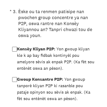
(Required.)
*
3
.
Èske ou ta renmen patisipe nan
pwochen group concentre ya nan
P2P, oswa rantre nan Konsèy
Kliyannou an? Tanpri chwazi tou de
oswa youn.
Konsèy Kliyan P2P:
Yon gwoup kliyan
kle k ap bay fidbak kontinyèl pou
amelyore sèvis ak enpak P2P. (Ka fèt sou
entènèt oswa an pèson).
Gwoup Konsantre P2P:
Yon gwoup
tanporè kliyan P2P ki rasanble pou
pataje opinyon sou sèvis ak enpak. (Ka
fèt sou entènèt oswa an pèson).