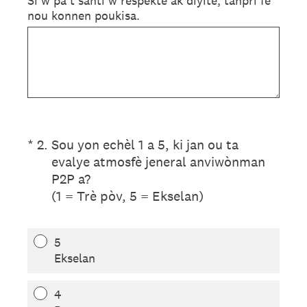
Si w pa t santi w respekte ak diyite, tanpri fè
nou konnen poukisa.
(Required.)
*
2
.
Sou yon echèl 1 a 5, ki jan ou ta
evalye atmosfè jeneral anviwònman
P2P a?
(1 = Trè pòv, 5 = Ekselan)
5
Ekselan
4