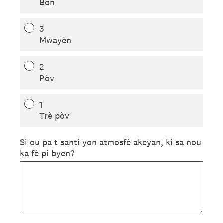
Bon
3
Mwayèn
2
Pòv
1
Trè pòv
Si ou pa t santi yon atmosfè akeyan, ki sa nou
ka fè pi byen?