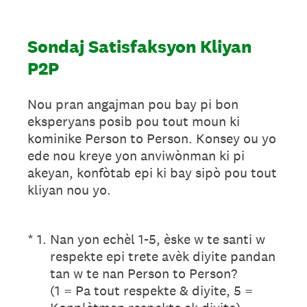
Sondaj Satisfaksyon Kliyan
P2P
Nou pran angajman pou bay pi bon
eksperyans posib pou tout moun ki
kominike Person to Person. Konsey ou yo
ede nou kreye yon anviwònman ki pi
akeyan, konfòtab epi ki bay sipò pou tout
kliyan nou yo.
(Required.)
*
1
.
Nan yon echèl 1-5, èske w te santi w
respekte epi trete avèk diyite pandan
tan w te nan Person to Person?
(1 = Pa tout respekte & diyite, 5 =