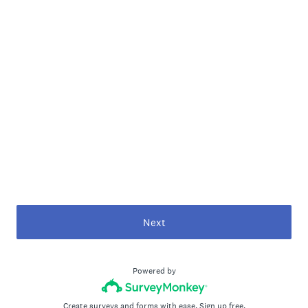
Next
Powered by
Create surveys and forms with ease.
Sign up free.