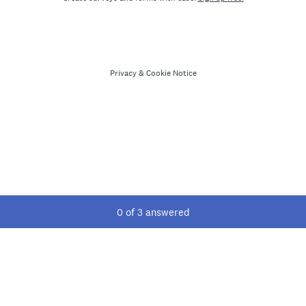
Privacy
&
Cookie Notice
Current Progress,
0 of 3 answered