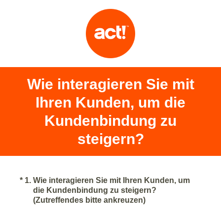
Wie interagieren Sie mit
Ihren Kunden, um die
Kundenbindung zu
steigern?
(Required.)
*
1
.
Wie interagieren Sie mit Ihren Kunden, um
die Kundenbindung zu steigern?
(Zutreffendes bitte ankreuzen)