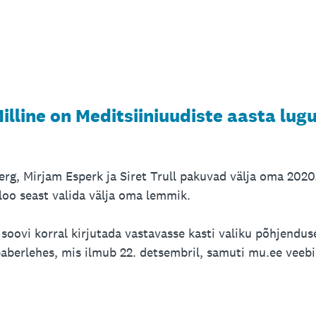
illine on Meditsiiniuudiste aasta lug
erg, Mirjam Esperk ja Siret Trull pakuvad välja oma 2020
loo seast valida välja oma lemmik.
soovi korral kirjutada vastavasse kasti valiku põhjendus
paberlehes, mis ilmub 22. detsembril, samuti mu.ee veebi