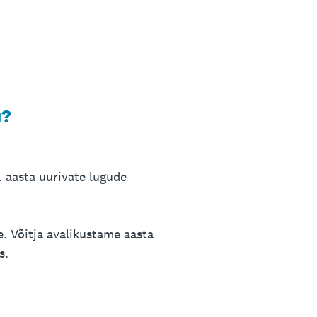
u?
. aasta uurivate lugude
e. Võitja avalikustame aasta
s.