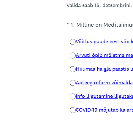
Valida saab 15. detsembrini.
(Nõutav.)
*
1
.
Milline on Meditsiiniu
Võitlus puude eest viib 
Arvuti õpib mõistma me
Hiiumaa haigla päästis 
Apteegireform võimald
Info liigutamine liiguta
COVID-19 mõjutab ka ars