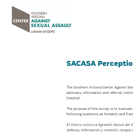
Skip
to
content
SACASA Perception
The Southern Arizona Center Against Sexu
advocacy, information and referral, indiv
hospital.
The purpose of this survey is to evaluat
following questions as honestly and frank
El Centro contra la Agresión Sexual del S
defensa, información y remisión, terapia i