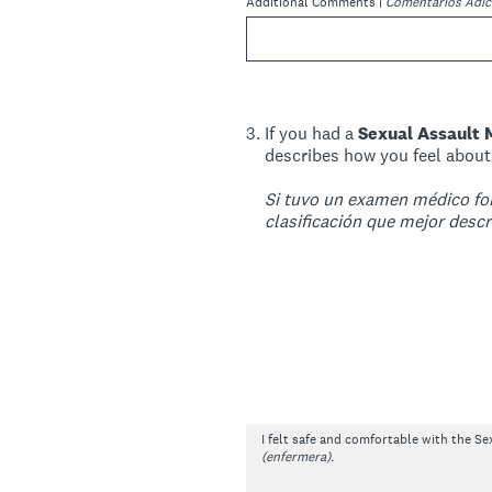
Additional Comments |
Comentarios Adic
3
.
If you had a
Sexual Assault 
describes how you feel about 
Si tuvo un examen médico for
clasificación que mejor descr
I felt safe and comfortable with the S
(enfermera).