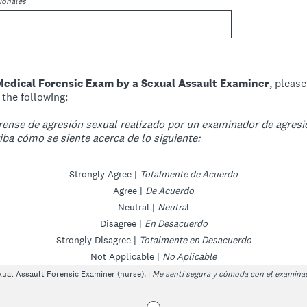
ionales
Medical Forensic Exam by a Sexual Assault Examiner
, please
the following:
ense de agresión sexual realizado por un examinador de agresió
iba cómo se siente acerca de lo siguiente:
Strongly Agree |
Totalmente de Acuerdo
Agree |
De Acuerdo
Neutral |
Neutra
l
Disagree |
En Desacuerdo
Strongly Disagree |
Totalmente en Desacuerdo
Not Applicable |
No Aplicable
exual Assault Forensic Examiner (nurse). |
Me sentí segura y cómoda con el examinad