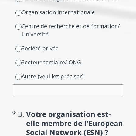
Organisation internationale
Centre de recherche et de formation/
Université
Société privée
Secteur tertiaire/ ONG
Autre (veuillez préciser)
(Required.)
*
3
.
Votre organisation est-
elle membre de l'European
Social Network (ESN) ?