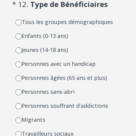
(Required.)
*
12
.
Type de Bénéficiaires
Tous les groupes démographiques
Enfants (0-13 ans)
Jeunes (14-18 ans)
Personnes avec un handicap
Personnes âgées (65 ans et plus)
Personnes sans-abri
Personnes souffrant d'addictions
Migrants
Travailleurs sociaux