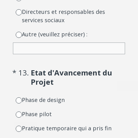
Directeurs et responsables des
services sociaux
Autre (veuillez préciser) :
(Required.)
*
13
.
Etat d'Avancement du
Projet
Phase de design
Phase pilot
Pratique temporaire qui a pris fin