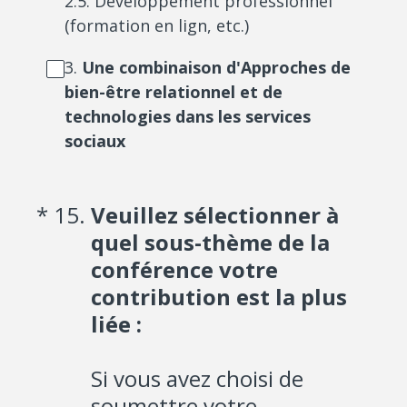
2.5. Développement professionnel
(formation en lign, etc.)
3.
Une combinaison d'Approches de
bien-être relationnel et de
technologies dans les services
sociaux
(Required.)
*
15
.
Veuillez sélectionner à
quel sous-thème de la
conférence votre
contribution est la plus
liée :
Si vous avez choisi de
soumettre votre