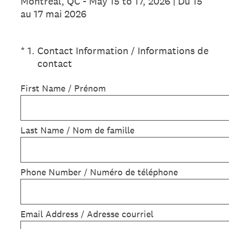
Montreal, QC - May 15 to 17, 2026 | Du 15
au 17 mai 2026
(Required.)
*
1
.
Contact Information / Informations de
contact
First Name / Prénom
Last Name / Nom de famille
Phone Number / Numéro de téléphone
Email Address / Adresse courriel