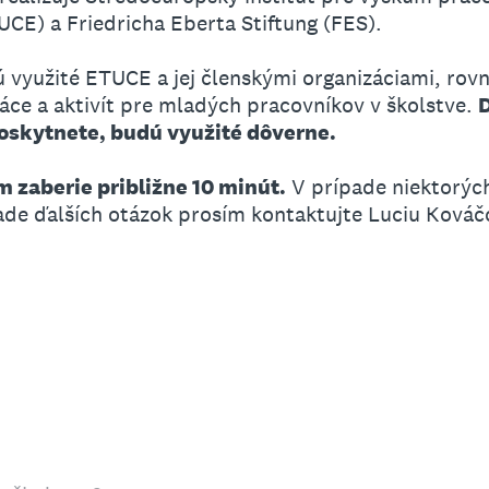
UCE) a Friedricha Eberta Stiftung (FES).
využité ETUCE a jej členskými organizáciami, rov
ráce a aktivít pre mladých pracovníkov v školstve.
oskytnete, budú využité dôverne.
 zaberie približne 10 minút.
V prípade niektorých
ade ďalších otázok prosím kontaktujte Luciu Kováč