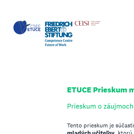
Preskočiť
na
obsah
ETUCE Prieskum m
Prieskum o záujmoch 
Tento prieskum je súčasť
mladých učiteľov
, ktorú