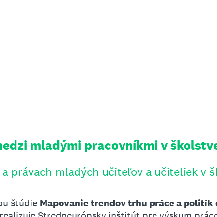
edzi mladými pracovníkmi v školstv
a právach mladých učiteľov a učiteliek v š
ou štúdie
Mapovanie trendov trhu práce a politík
 realizuje Stredoeurópsky inštitút pre výskum prác