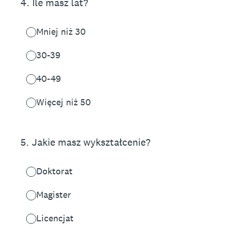
4
.
Ile masz lat?
Mniej niż 30
30-39
40-49
Więcej niż 50
5
.
Jakie masz wykształcenie?
Doktorat
Magister
Licencjat