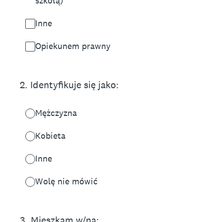
szkołą)
Inne
Opiekunem prawny
2
.
Identyfikuje się jako:
Mężczyzna
Kobieta
Inne
Wolę nie mówić
3
.
Mieszkam w/na: