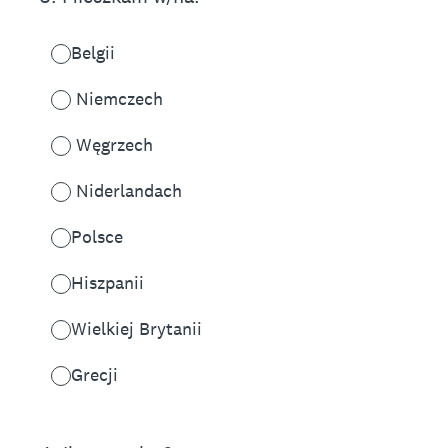
Belgii
Niemczech
Węgrzech
Niderlandach
Polsce
Hiszpanii
Wielkiej Brytanii
Grecji