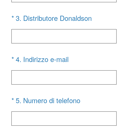
(Required.)
*
3
.
Distributore Donaldson
(Required.)
*
4
.
Indirizzo e-mail
(Required.)
*
5
.
Numero di telefono