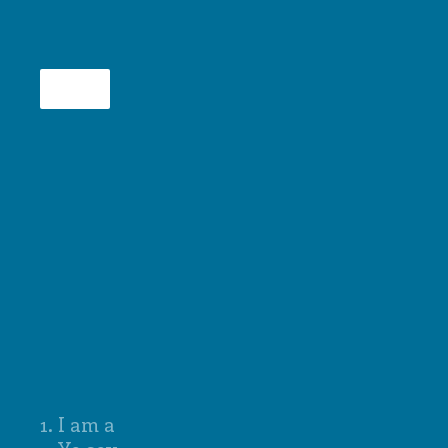
OK
1
.
I am a