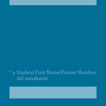
(Required.)
*
3
.
Student First Name/Primer Nombre
del estudiante