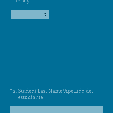
Yo soy
(Required.)
*
2
.
Student Last Name/Apellido del
estudiante