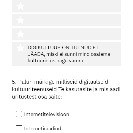
DIGIKULTUUR ON TULNUD ET
JÄÄDA, miski ei sunni mind osalema
kultuurielus nagu varem
5
.
Palun märkige milliseid digitaalseid
Question
kultuuriteenuseid Te kasutasite ja mislaadi
Title
üritustest osa saite:
Internetitelevisioon
Internetiraadiod