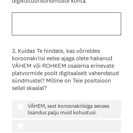
digikultuurisündmuste kohta.
3
.
Kuidas Te hindate, kas võrreldes
Question
koroonakriisi eelse ajaga olete hakanud
Title
VÄHEM või ROHKEM osalema erinevate
platvormide poolt digitaalselt vahendatud
sündmustel? Milline on Teie positsioon
sellel skaalal?
VÄHEM, sest koroonakriisiga seoses
lisandus palju muid kohustusi.