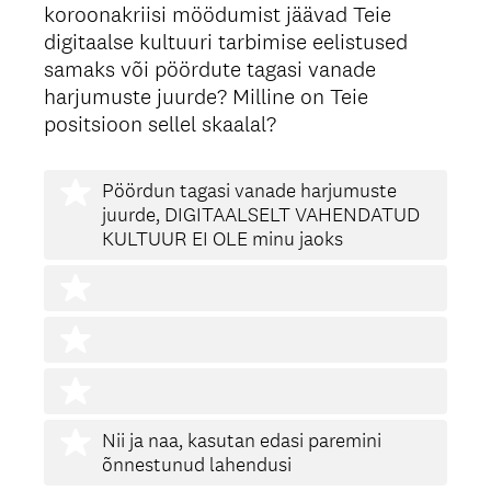
koroonakriisi möödumist jäävad Teie
Title
digitaalse kultuuri tarbimise eelistused
samaks või pöördute tagasi vanade
harjumuste juurde? Milline on Teie
positsioon sellel skaalal?
Pöördun tagasi vanade harjumuste
juurde, DIGITAALSELT VAHENDATUD
KULTUUR EI OLE minu jaoks
Nii ja naa, kasutan edasi paremini
õnnestunud lahendusi