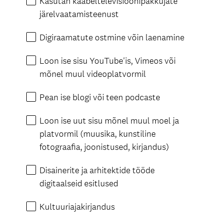
Kasutan kaabeltelevisioonipakkujate
järelvaatamisteenust
Digiraamatute ostmine võin laenamine
Loon ise sisu YouTube'is, Vimeos või
mõnel muul videoplatvormil
Pean ise blogi või teen podcaste
Loon ise uut sisu mõnel muul moel ja
platvormil (muusika, kunstiline
fotograafia, joonistused, kirjandus)
Disainerite ja arhitektide tööde
digitaalseid esitlused
Kultuuriajakirjandus