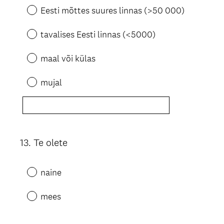
Eesti mõttes suures linnas (>50 000)
tavalises Eesti linnas (<5000)
maal või külas
mujal
13
.
Te olete
Question
Title
naine
mees