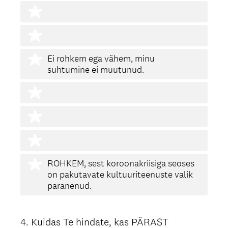
Ei rohkem ega vähem, minu
suhtumine ei muutunud.
ROHKEM, sest koroonakriisiga seoses
on pakutavate kultuuriteenuste valik
paranenud.
4
.
Kuidas Te hindate, kas PÄRAST
Question