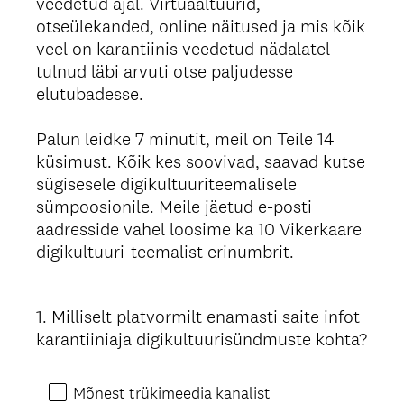
veedetud ajal. Virtuaaltuurid,
otseülekanded, online näitused ja mis kõik
veel on karantiinis veedetud nädalatel
tulnud läbi arvuti otse paljudesse
elutubadesse.
Palun leidke 7 minutit, meil on Teile 14
küsimust. Kõik kes soovivad, saavad kutse
sügisesele digikultuuriteemalisele
sümpoosionile. Meile jäetud e-posti
aadresside vahel loosime ka 10 Vikerkaare
digikultuuri-teemalist erinumbrit.
1
.
Milliselt platvormilt enamasti saite infot
Question
karantiiniaja digikultuurisündmuste kohta?
Title
Mõnest trükimeedia kanalist