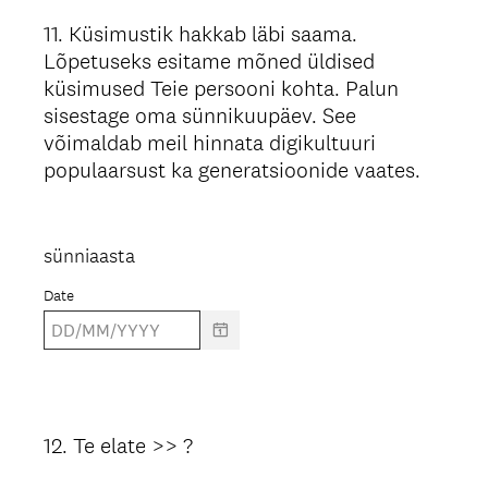
11
.
Küsimustik hakkab läbi saama.
Question
Lõpetuseks esitame mõned üldised
Title
küsimused Teie persooni kohta. Palun
sisestage oma sünnikuupäev. See
võimaldab meil hinnata digikultuuri
populaarsust ka generatsioonide vaates.
sünniaasta
Date
12
.
Te elate >> ?
Question
Title