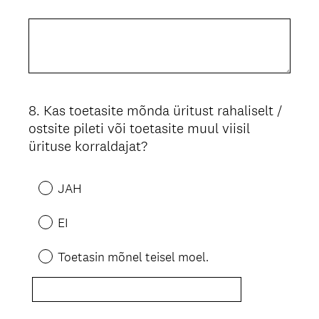
8
.
Kas toetasite mõnda üritust rahaliselt /
Question
ostsite pileti või toetasite muul viisil
Title
ürituse korraldajat?
JAH
EI
Toetasin mõnel teisel moel.