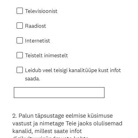
Televisioonist
Raadiost
Internetist
Teistelt inimestelt
Leidub veel teisigi kanalitüüpe kust infot
saada.
2
.
Palun täpsustage eelmise küsimuse
Question
vastust ja nimetage Teie jaoks olulisemad
Title
kanalid, millest saate infot