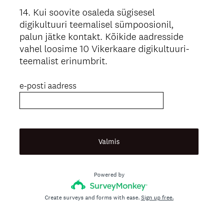
14
.
Kui soovite osaleda sügisesel
Question
digikultuuri teemalisel sümpoosionil,
Title
palun jätke kontakt. Kõikide aadresside
vahel loosime 10 Vikerkaare digikultuuri-
teemalist erinumbrit.
e-posti aadress
Valmis
Powered by
Create surveys and forms with ease.
Sign up free.