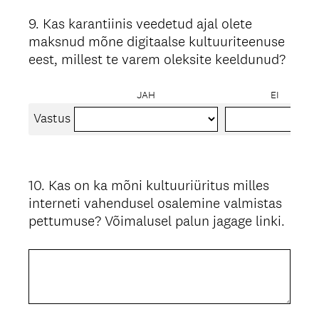
9
.
Kas karantiinis veedetud ajal olete
Question
maksnud mõne digitaalse kultuuriteenuse
Title
eest, millest te varem oleksite keeldunud?
JAH
EI
Vastus
10
.
Kas on ka mõni kultuuriüritus milles
Question
interneti vahendusel osalemine valmistas
Title
pettumuse? Võimalusel palun jagage linki.