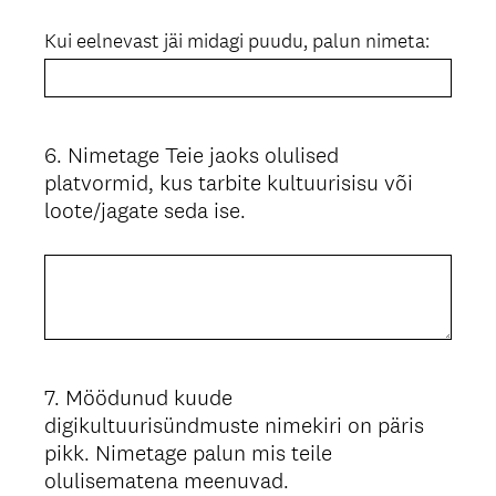
Kui eelnevast jäi midagi puudu, palun nimeta:
6
.
Nimetage Teie jaoks olulised
Question
platvormid, kus tarbite kultuurisisu või
Title
loote/jagate seda ise.
7
.
Möödunud kuude
Question
digikultuurisündmuste nimekiri on päris
Title
pikk. Nimetage palun mis teile
olulisematena meenuvad.